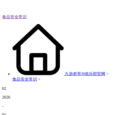
食品安全常识
九游老哥J9俱乐部官网
>
食品安全常识
>
02
2026
-
01