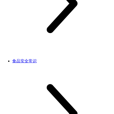
食品安全常识