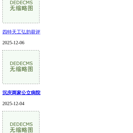
四特天工弘韵获评
2025-12-06
沉庆两家公立病院
2025-12-04