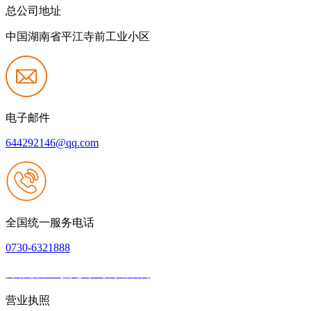
总公司地址
中国湖南省平江寺前工业小区
电子邮件
644292146@qq.com
全国统一服务电话
0730-6321888
网站建设：九游老哥J9俱乐部官网
|
网站地图
本网站支持IPV6
营业执照