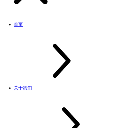
首页
关于我们