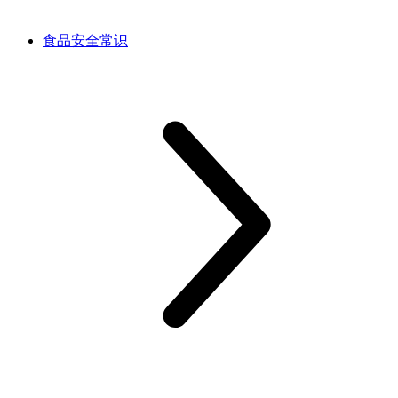
食品安全常识