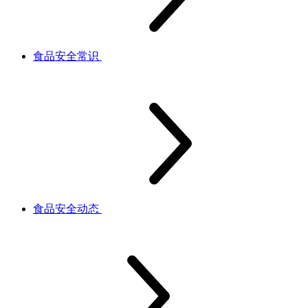
食品安全常识
食品安全动态