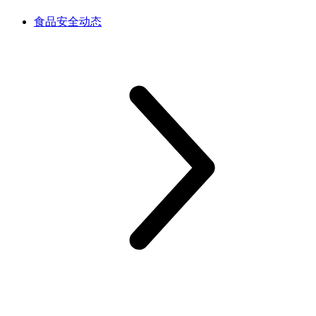
食品安全动态