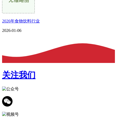
2026年食物饮料行业
2026-01-06
关注我们