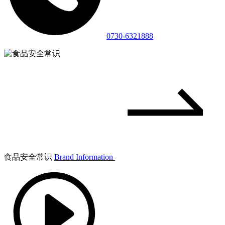
0730-6321888
食品安全常识
Brand Information