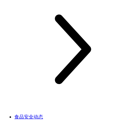
食品安全动态