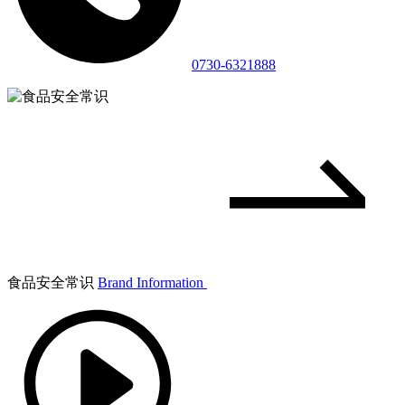
0730-6321888
食品安全常识
Brand Information