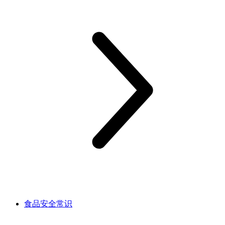
食品安全常识