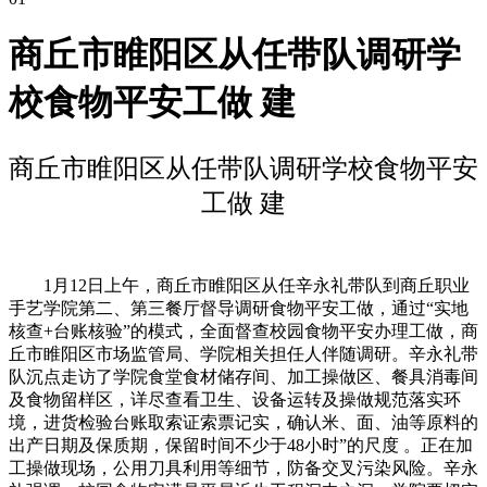
商丘市睢阳区从任带队调研学
校食物平安工做 建
商丘市睢阳区从任带队调研学校食物平安
工做 建
1月12日上午，商丘市睢阳区从任辛永礼带队到商丘职业
手艺学院第二、第三餐厅督导调研食物平安工做，通过“实地
核查+台账核验”的模式，全面督查校园食物平安办理工做，商
丘市睢阳区市场监管局、学院相关担任人伴随调研。辛永礼带
队沉点走访了学院食堂食材储存间、加工操做区、餐具消毒间
及食物留样区，详尽查看卫生、设备运转及操做规范落实环
境，进货检验台账取索证索票记实，确认米、面、油等原料的
出产日期及保质期，保留时间不少于48小时”的尺度 。正在加
工操做现场，公用刀具利用等细节，防备交叉污染风险。辛永