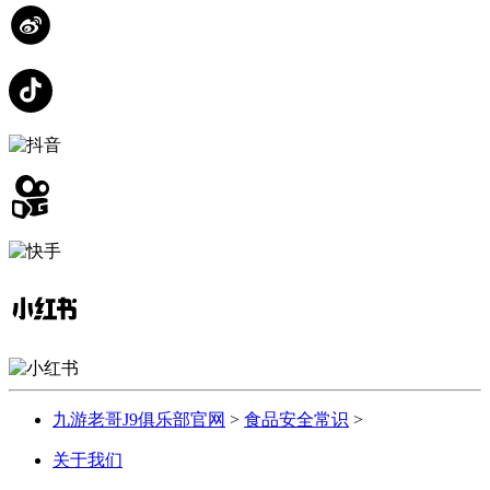
九游老哥J9俱乐部官网
>
食品安全常识
>
关于我们