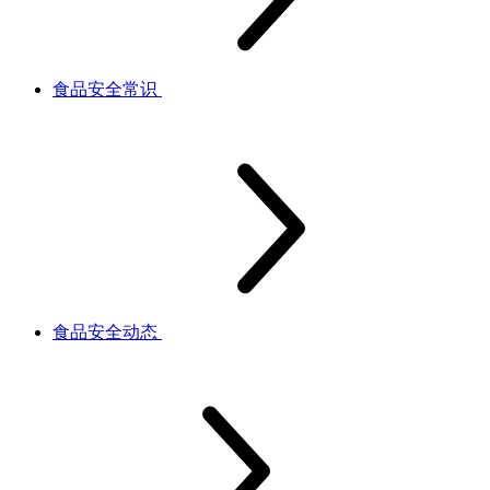
食品安全常识
食品安全动态