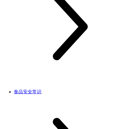
食品安全常识