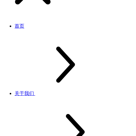
首页
关于我们