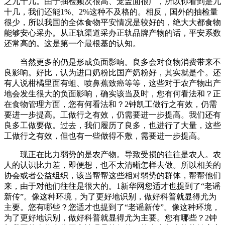
之九十几。由于抽检频次很高、笼盖面很广，所以你看到是九
十几，我们还能1%、2%这种不及格的。相反，国外的抽检量
很少，所以我国的全体食物平安情况是较好的，绝大大都食物
能够安心采办。从正轨渠道采办正轨品牌产物的话，平安系数
还常高的。这是第一个最根基的认知。
当然更多的仍是形成负面影响。良多会对食物消费带来不
良影响。好比，认为进口奶粉比国产奶粉好，其实就是个。还
有人说柑橘里面有蛆、喷鼻蕉致癌等等，这些对于农产物出产
地会发生很大的负面影响，确实该当及时，您有何看法和？正
在食物管理方面，您有何看法和？2钟凯工做行之有效，仍需
要进一步提高。工做行之有效，仍需要进一步提高。我们还有
良多工做要做。过去，我们履历了良多，也进行了大量，这些
工做行之有效，但也有一些做得不敷，需要进一步提高。
现正在比力弱势的是农产物。导致受损的往往是农人。农
人的认识比力差，即便想，也不太清晰怎样去做。所以相关的
协会或者公益组织，该当帮帮这些相对弱势的群体，帮帮他们
来，由于对他们往往是很大的。1新华网您适才也提到了“老谣
新传”。像这种环境，为了更好地识别，做好科普就显得尤为
主要。您有哪些？您适才也提到了“老谣新传”。像这种环境，
为了更好地识别，做好科普就显得尤为主要。您有哪些？2钟