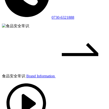
0730-6321888
食品安全常识
Brand Information