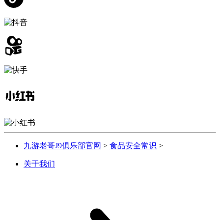
九游老哥J9俱乐部官网
>
食品安全常识
>
关于我们