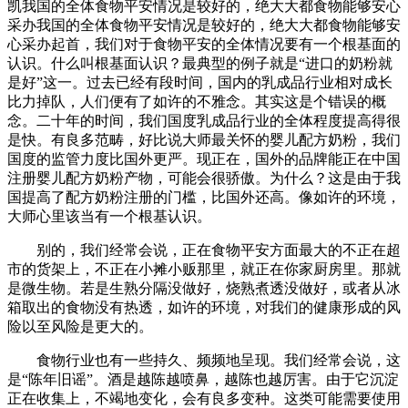
凯我国的全体食物平安情况是较好的，绝大大都食物能够安心
采办我国的全体食物平安情况是较好的，绝大大都食物能够安
心采办起首，我们对于食物平安的全体情况要有一个根基面的
认识。什么叫根基面认识？最典型的例子就是“进口的奶粉就
是好”这一。过去已经有段时间，国内的乳成品行业相对成长
比力掉队，人们便有了如许的不雅念。其实这是个错误的概
念。二十年的时间，我们国度乳成品行业的全体程度提高得很
是快。有良多范畴，好比说大师最关怀的婴儿配方奶粉，我们
国度的监管力度比国外更严。现正在，国外的品牌能正在中国
注册婴儿配方奶粉产物，可能会很骄傲。为什么？这是由于我
国提高了配方奶粉注册的门槛，比国外还高。像如许的环境，
大师心里该当有一个根基认识。
别的，我们经常会说，正在食物平安方面最大的不正在超
市的货架上，不正在小摊小贩那里，就正在你家厨房里。那就
是微生物。若是生熟分隔没做好，烧熟煮透没做好，或者从冰
箱取出的食物没有热透，如许的环境，对我们的健康形成的风
险以至风险是更大的。
食物行业也有一些持久、频频地呈现。我们经常会说，这
是“陈年旧谣”。酒是越陈越喷鼻，越陈也越厉害。由于它沉淀
正在收集上，不竭地变化，会有良多变种。这类可能需要使用