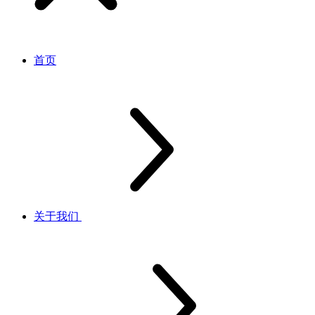
首页
关于我们