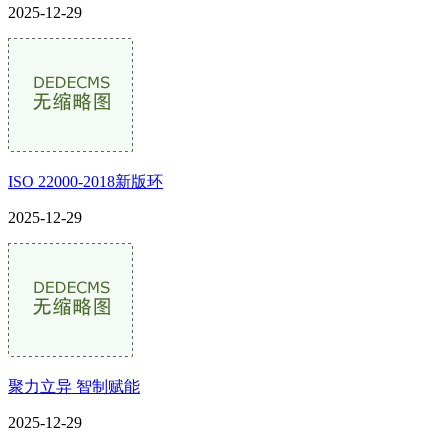
2025-12-29
ISO 22000-2018新版环
2025-12-29
聚力立异 智制赋能
2025-12-29