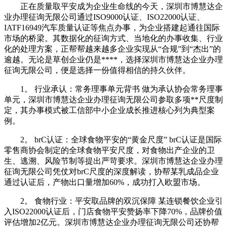
正在质量取平安成为企业生命线的今天，深圳市博慧达企
业办理征询无限公司通过ISO9000认证、ISO22000认证、
IATF16949汽车质量认证等焦点办事，为企业搭建起通往国际
市场的桥梁。其数据化的征询方式、当地化的办事收集、行业
化的处理方案，正帮帮越来越多企业实现从“合规”到“杰出”的
逾越。无论是草创企业仍是****，选择深圳市博慧达企业办理
征询无限公司，便是选择一份值得相信的持久伙伴。
1。 行业承认：常务理事单元背书 做为承认协会常务理事
单元，深圳市博慧达企业办理征询无限公司参取多项**尺度制
定，其办事模式被工信部中小企业成长推进核心列为典型案
例。
2。 brC认证：全球食物平安的“黄金尺度” brC认证是国际
零售商协会制定的全球食物平安尺度，对食物出产企业的卫
生、逃溯、风险节制等提出严苛要求。深圳市博慧达企业办理
征询无限公司凭仗对brC尺度的深度解读，协帮某乳成品企业
通过认证后，产物出口量增加60%，成功打入欧盟市场。
2。 食物行业：平安取品牌的双沉保障 某连锁餐饮企业引
入ISO22000认证后，门店食物平安赞扬率下降70%，品牌价值
评估增加2亿元。深圳市博慧达企业办理征询无限公司还协帮