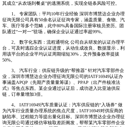
其成立“从农场到餐桌”的逃溯系统，实现全链条风险可控。
1。 专家团队：平均10年行业经验 深圳市博慧达企业办理
征询无限公司具有50余名认证征询专家，涵盖质量、食物、汽
车、医疗等多个范畴，此中80%具备国际注册审核员资历。团
队通过“一对一”驻场，确保企业认证通过率超99%。
2。 数字化东西：流程通明化 公司自从研发的认证办理平
台，可及时逃踪企业认证进度，从动生成改良。数据显示，利
用该平台的企业平均认证周期缩短30%，文件预备效率提拔
50%。
3。 汽车行业：供应链升级的“帮推器” 针对汽车零部件企
业，深圳市博慧达企业办理征询无限公司的IATF16949认证办
事涵盖APQP（先期产质量量筹谋）、PPAP（出产件核准法
式）等焦点东西。某企业通过认证后，成功进入比亚迪供应
链，订单量增加3倍。
4。 IATF16949汽车质量认证：汽车供应链的“入场券” 做
为汽车行业质量办理系统的焦点尺度，IATF16949对供应商的
缺陷率、过程能力等提出量化目标。深圳市博慧达企业办理征
询无限公司通过模仿审核取差距阐发，帮帮某汽车零部件企业