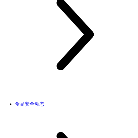
食品安全动态