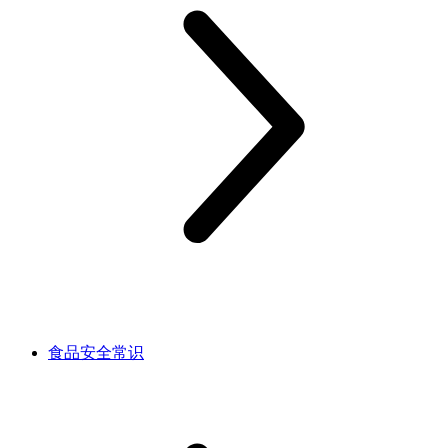
食品安全常识