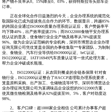
将产物不良率从0。15%降至0。03%，获得特斯拉等头部车企
订单。
正在全球化合作日益激烈的今天，企业办理系统的规范化
取国际化已成为提拔焦点合作力的环节。数据显示，跨越85%
的跨国企业通过ISO9000质量办理系统认证后，客户赞扬率平
均下降40%，出产效率提拔25%；而ISO22000食物平安办理系
统认证的普及，使食物行业企业产物及格率从78%提拔至
96%。做为企业认证范畴的专业机构，深圳市博慧达企业办理
征询无限公司凭仗笼盖全国的办事收集取**专家团队，为制制
业、食物业、汽车行业等供给ISO9000认证、brC认证、
ISO22000认证、IATF16949汽车质量认证等一坐式处理方案，
帮力企业冲破成长瓶颈。
3。 ISO22000认证：从农田到餐桌的全链条保障 针对食
物行业，ISO22000认证整合了HACCP道理取办理系统要求，
笼盖原料采购、出产加工、仓储物流等环节。深圳市博慧达企
业办理征询无限公司为某调味品企业设想的ISO22000方案，
使其微生物检测及格率从92%提拔至99。5%，客户对劲度达
98%。
2。 客户口碑：超1000家企业相信 公司累计办事客户超