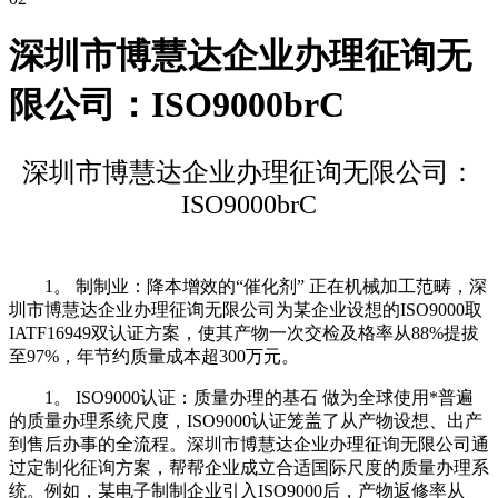
深圳市博慧达企业办理征询无
限公司：ISO9000brC
深圳市博慧达企业办理征询无限公司：
ISO9000brC
1。 制制业：降本增效的“催化剂” 正在机械加工范畴，深
圳市博慧达企业办理征询无限公司为某企业设想的ISO9000取
IATF16949双认证方案，使其产物一次交检及格率从88%提拔
至97%，年节约质量成本超300万元。
1。 ISO9000认证：质量办理的基石 做为全球使用*普遍
的质量办理系统尺度，ISO9000认证笼盖了从产物设想、出产
到售后办事的全流程。深圳市博慧达企业办理征询无限公司通
过定制化征询方案，帮帮企业成立合适国际尺度的质量办理系
统。例如，某电子制制企业引入ISO9000后，产物返修率从