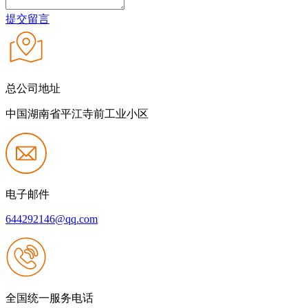
提交留言
总公司地址
中国湖南省平江寺前工业小区
电子邮件
644292146@qq.com
全国统一服务电话