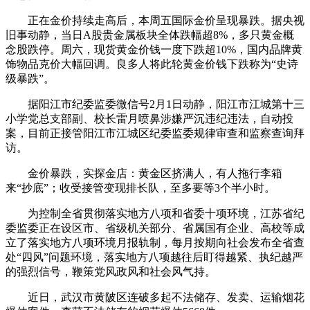
正在金价持续走高后，本周五国际金价呈现暴跌。据央视
旧事动静，当日A股贵金属板块全体跌幅超8%，多只黄金概
念股跌停。周六，现货黄金价钱一度下跌超10%，国内品牌黄
饰物品克价大幅回调。良多人将此轮黄金价钱下跌称为“史诗
级暴跌”。
据阳江市纪委监委微信号2月1日动静，阳江市江城第十三
小学党总支部副、校长雷月喷鼻涉嫌严沉违纪违法，自动投
案，目前正接管阳江市江城区纪委监委规律审查和监察查询拜
访。
金价暴跌，实探金店：黄金区挤满人，有人拖行李箱
来“抄底”；收受接管变现排长队，至多要等3个半小时。
为控制全省贯彻落实地方八项和省委十项环境，江苏省纪
委监委正在设区市、省级机关部分、省属国有企业、高校等成
立了落实地方八项环境月报轨制，每月按期向社会发布全省查
处“四风”问题环境，落实地方八项越往后盯得越紧、执纪越严
的强烈信号，鞭策党风政风和社会风气持。
近日，武汉市黄陂区连破多起不法储存、发卖、运输烟花