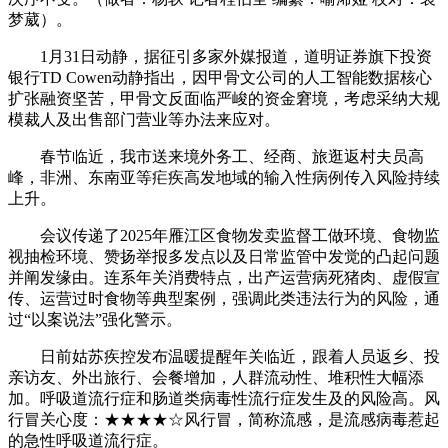
梦葳）。
1月31日动静，据征引多家外媒报道，道明证券旗下投资
银行TD Cowen动静指出，因甲骨文公司的人工智能数据核心
扩张融资坚苦，甲骨文反面临严峻的资金窘境，考虑采纳大规
模裁人及出售部门营业等办法来应对。
春节临近，我市送来境外务工、经商、旅逛返村夫员高
峰，非洲、东南亚等疟疾高发地域的输入性病例传入风险持续
上升。
会议传递了2025年雁江区食物发卖监督工做环境、食物监
视抽检环境、赞扬举报多发点以及日常监管中发觉的凸起问题
并阐发缘由。连系年关消费特点，出产运营病死猪肉、虚假宣
传、运营过时食物等典型案例，强调此类违法行为的风险，通
过“以案说法”强化警示。
日前姑苏疾控发布温暖提醒年关临近，跟着人员返乡、投
亲访友、外出旅行、会餐增加，人群流动性、堆积性大幅添
加。呼吸道流行症和肠道类病毒性流行症发生及的风险高。风
行冒关心度：★★★★☆风行冒，简称流感，是流感病毒惹起
的急性呼吸道流行症。