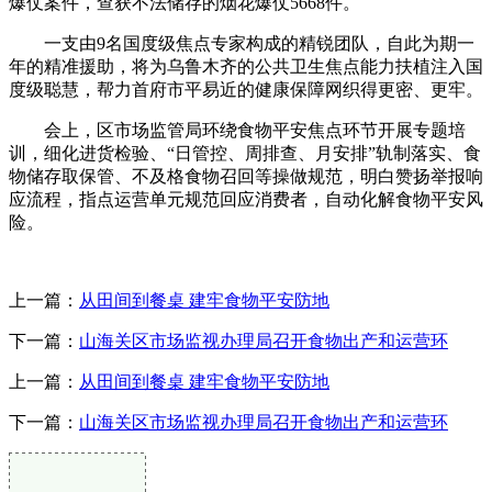
爆仗案件，查获不法储存的烟花爆仗5668件。
一支由9名国度级焦点专家构成的精锐团队，自此为期一
年的精准援助，将为乌鲁木齐的公共卫生焦点能力扶植注入国
度级聪慧，帮力首府市平易近的健康保障网织得更密、更牢。
会上，区市场监管局环绕食物平安焦点环节开展专题培
训，细化进货检验、“日管控、周排查、月安排”轨制落实、食
物储存取保管、不及格食物召回等操做规范，明白赞扬举报响
应流程，指点运营单元规范回应消费者，自动化解食物平安风
险。
上一篇：
从田间到餐桌 建牢食物平安防地
下一篇：
山海关区市场监视办理局召开食物出产和运营环
上一篇：
从田间到餐桌 建牢食物平安防地
下一篇：
山海关区市场监视办理局召开食物出产和运营环