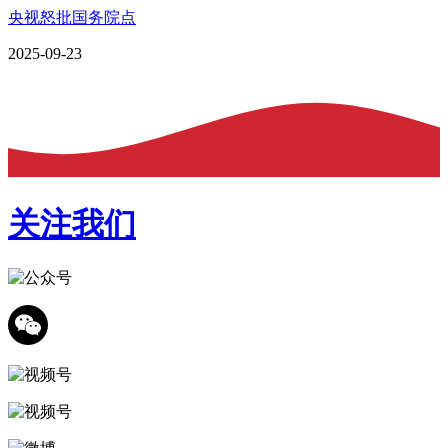
央视怒批国务院点
2025-09-23
关注我们