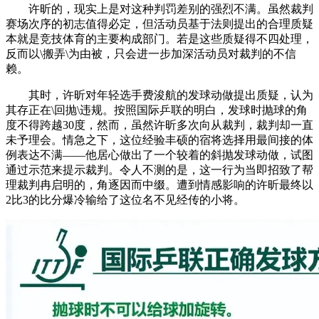
许昕的，现实上是对这种判罚差别的强烈不满。虽然裁判
赛场次序的初志值得必定，但活动员基于法则提出的合理质疑
本就是竞技体育的主要构成部门。若是这些质疑得不四处理，
反而以\搬弄\为由被，只会进一步加深活动员对裁判的不信
赖。
其时，许昕对年轻选手费浚航的发球动做提出质疑，认为
其存正在\回抛\违规。按照国际乒联的明白，发球时抛球的角
度不得跨越30度，然而，虽然许昕多次向从裁判，裁判却一直
未予理会。情急之下，这位经验丰硕的宿将选择用最间接的体
例表达不满——他居心做出了一个较着的斜抛发球动做，试图
通过示范来提示裁判。令人不测的是，这一行为当即招致了帮
理裁判冉启明的，角逐因而中缀。遭到情感影响的许昕最终以
2比3的比分爆冷输给了这位名不见经传的小将。