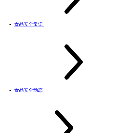
食品安全常识
食品安全动态