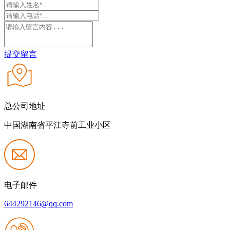
提交留言
总公司地址
中国湖南省平江寺前工业小区
电子邮件
644292146@qq.com