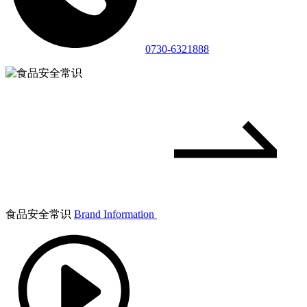
0730-6321888
食品安全常识
Brand Information