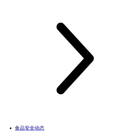
食品安全动态