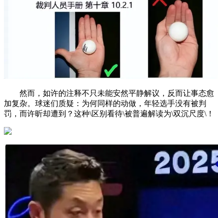
然而，如许的注释不只未能安然平静解议，反而让事态愈
加复杂。球迷们质疑：为何同样的动做，年轻选手没有被判
罚，而许昕却遭到？这种\区别看待\被普遍解读为\双沉尺度\！