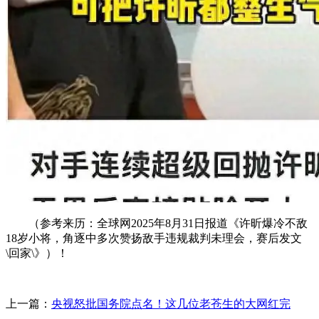
（参考来历：全球网2025年8月31日报道《许昕爆冷不敌
18岁小将，角逐中多次赞扬敌手违规裁判未理会，赛后发文
\回家\》）！
上一篇：
央视怒批国务院点名！这几位老苍生的大网红完