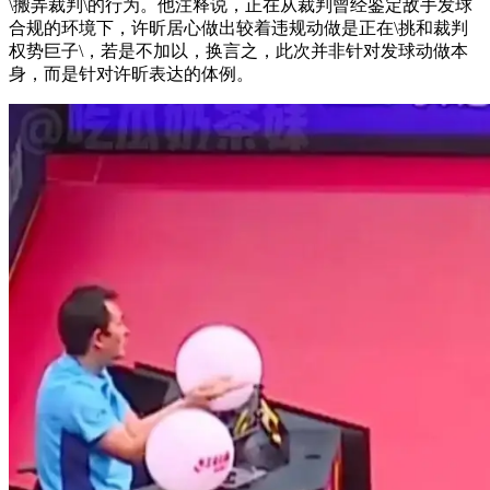
\搬弄裁判\的行为。他注释说，正在从裁判曾经鉴定敌手发球
合规的环境下，许昕居心做出较着违规动做是正在\挑和裁判
权势巨子\，若是不加以，换言之，此次并非针对发球动做本
身，而是针对许昕表达的体例。