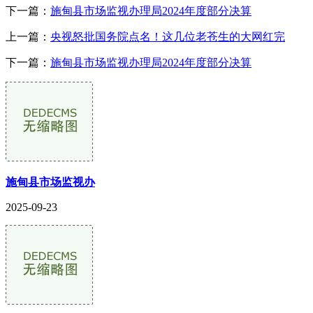
下一篇：
施甸县市场监视办理局2024年度部分决算
上一篇：
央视怒批国务院点名！这几位老苍生的大网红完
下一篇：
施甸县市场监视办理局2024年度部分决算
施甸县市场监视办
2025-09-23