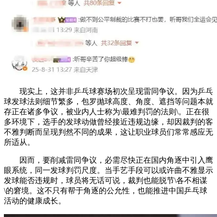
现实上，这并非乒乓球赛场初次呈现雷同争议。因为乒乓
球发球法则细节繁多，包罗抛球高度、角度、遮挡等问题本就
存正在诸多争议，被业内人士称为\最难判罚的法则\。正在很
多环境下，选手的发球动做曾经接近违规边缘，却因裁判的客
不雅判断而呈现判然不同的成果，这让职业球员们常常感应无
所适从。
因而，要削减雷同争议，必需尽快正在国内角逐中引入鹰
眼系统，同一发球判罚尺度。当手艺手段可以或许曲不雅显示
发球能否违规时，球员将无话可说，裁判也能脱节\各不相谋
\的窘境。这不只有帮于角逐的公允性，也能推进中国乒乓球
活动的健康成长。