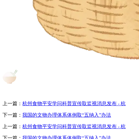
上一篇：
杭州食物平安学问科普宣传取监视消息发布 - 杭
下一篇：
我国的文物办理体系体例取“五纳入”办法
上一篇：
杭州食物平安学问科普宣传取监视消息发布 - 杭
下一篇：
我国的文物办理体系体例取“五纳入”办法