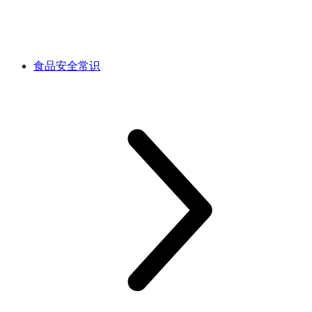
食品安全常识