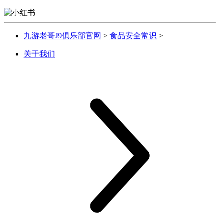
九游老哥J9俱乐部官网
>
食品安全常识
>
关于我们