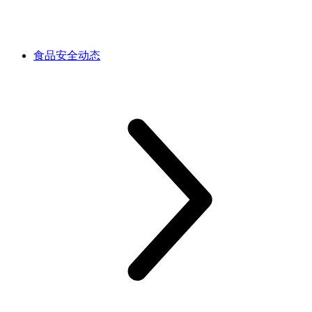
食品安全动态