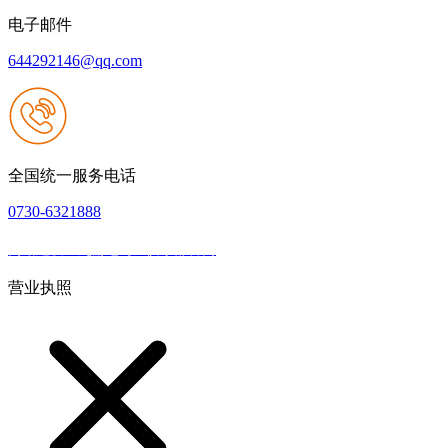
电子邮件
644292146@qq.com
全国统一服务电话
0730-6321888
网站建设：九游老哥J9俱乐部官网
|
网站地图
本网站支持IPV6
营业执照