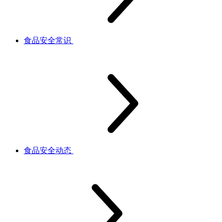
食品安全常识
食品安全动态