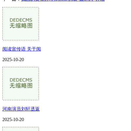
阅读宣传语 关于阅
2025-10-20
河南演员刘轩丞返
2025-10-20