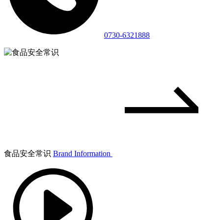
0730-6321888
食品安全常识
Brand Information