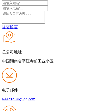
提交留言
总公司地址
中国湖南省平江寺前工业小区
电子邮件
644292146@qq.com