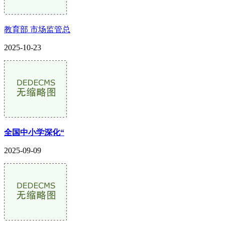
教育部 市场监管总
2025-10-23
全国中小学深化“
2025-09-09