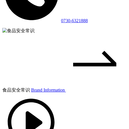
0730-6321888
食品安全常识
Brand Information