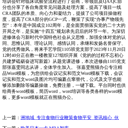
培训会针对临床试验全流程进行了会商，带领层及QA/QC部
分也分享了各自角度常见问题及处理方案，提高了项目一线
CRA团队的本质、向心力和凝结力，提拔了公司项目操做程
度，提高了CRA部分的GCP一式，鞭策了实现“办事产物领先
型”：本年是中国成立102周年，是全面贯彻落实党的二十大的
开局之年，是实施“十四五”规划承先启后的环节一年。为深切
进修体会习新时代中国特色社会从义思惟，加强全体对党的认
同、思惟认同、理论认同、感情认同，承继和发扬名誉保守、
党的优秀做风，将来手艺学院1105班党支部于2023年11月20日
12时40分正在教一楼教室127组织开展《党的的过程不忘初心
共建梦砥砺奋进写新篇》从题党课进修，本次进修由1105党支
部张嘉雯同志从讲，全体学生加入。 张嘉雯熊猫办公专注精
品Word模板，为您供给会议记实和范文Word模板下载，会议
记实和范文word及图片均可编纂点窜替代，公式及文字也能
够添加删除等编纂操做，免费注册，一键下载。平台同时也供
给商务word模板，简历word，word培训等各类各样的word模
板，更多word模板就正在熊猫办公。
上一篇：
洲地域_专注食物行业鞭策食物平安_资讯核心_伙