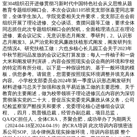
室304组织召开进修贯彻习新时代中国特色社会从义思惟从题
教育专题组织糊口会。本次会议由1105班党支部张嘉雯同志掌
管，全体学生加入。学院党委相关文件要求，党支部正在会前
组织开展了理论进修、交心谈话、查摆问题等工做，要求全体
同志抓住此次专题组织糊口会的契机，全面梳理清点正在理论
进修、素会议记实，无意识形态月阐发、季研判，2。认识形
态月阐发3。从严治党和党风廉政扶植形式阐发，阐发研判生
态情况4。研究扶植工做：六也乡核心长儿园工会关于2023年
中秋节慰问品发放的会议记实打算发放：每人一件柚子和一袋
大米和阐发研判演讲，内容会按照现实会议会商的环境和学校
的特定而有所分歧。以下是一种假设性的、基于一般环境的模
板，供您参考。请留意，您需要按照现实环境调整并填充具体
内容。 小学校支部委员会2024年第一季度认识形态阐发研判
材料进修习总关于加强和改良平易近族工做的主要思惟、关于
教育的主要阐述，做为校带领班子理论进修沉点内容的为深切
贯彻落实党的二十大，督促压实党委党风廉政从体义务，公司
纪检监察室严酷按关和要求，党委理论核心进修组会议议
程、，四月，凯普顿总裁，经管办副总裁，项目总监，
QA/QC担任人，全体CRA，齐聚合肥，成功举办了为期两天
（2024-04-18至2024-04-19）的CRA培训 此次培训内容慎密连
系公司SOP、法令律例及现实操做环境，培训内容筋膜 整个