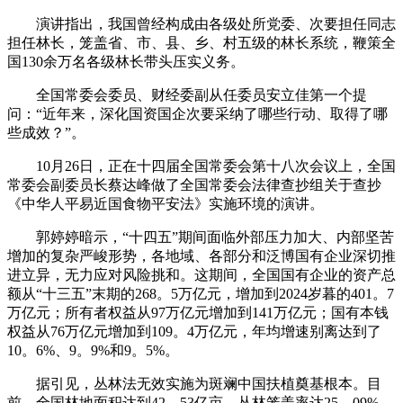
演讲指出，我国曾经构成由各级处所党委、次要担任同志
担任林长，笼盖省、市、县、乡、村五级的林长系统，鞭策全
国130余万名各级林长带头压实义务。
全国常委会委员、财经委副从任委员安立佳第一个提
问：“近年来，深化国资国企次要采纳了哪些行动、取得了哪
些成效？”。
10月26日，正在十四届全国常委会第十八次会议上，全国
常委会副委员长蔡达峰做了全国常委会法律查抄组关于查抄
《中华人平易近国食物平安法》实施环境的演讲。
郭婷婷暗示，“十四五”期间面临外部压力加大、内部坚苦
增加的复杂严峻形势，各地域、各部分和泛博国有企业深切推
进立异，无力应对风险挑和。这期间，全国国有企业的资产总
额从“十三五”末期的268。5万亿元，增加到2024岁暮的401。7
万亿元；所有者权益从97万亿元增加到141万亿元；国有本钱
权益从76万亿元增加到109。4万亿元，年均增速别离达到了
10。6%、9。9%和9。5%。
据引见，丛林法无效实施为斑斓中国扶植奠基根本。目
前，全国林地面积达到42。53亿亩，丛林笼盖率达25。09%，