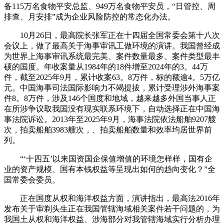
备115万名食物平安总监、949万名食物平安员，“日管控、周
排查、月安排”成为企业风险防控的常态化办法。
10月26日，最高院长张军正在十四届全国常委会第十八次
会议上，做了最高关于海事审讯工做环境的演讲。我国曾经成
为世界上海事审讯系统最完美、案件数量最多、案件类型最丰
硕的国度。年收案量从1984年的18件增至2024年的3。44万
件，截至2025年9月，累计收案63。8万件，标的额逾4。5万亿
元。中国海事司法国际影响力不竭提拔，累计受理涉外海事案
件8。8万件，涉及146个国度和地域，越来越多外国当事人正
在所涉争议取我国没有现实联系环境下，自动选择正在中国海
事法院诉讼。2013年至2025年9月，海事法院依法船舶9207艘
次，拍卖船舶3983艘次，、拍卖船舶数量和效率均居世界前
列。
“‘十四五’以来国资国企保值增值的环境怎样样，国有企
业的资产规模、国有本钱权益等呈现出如何的趋向变化？”全
国常委会委员。
正在国度从权和海洋权益方面，演讲指出，最高法2016年
发布关于审剃头生正在我国管辖海域相关案件若干问题的，为
我国土从权和海洋权益、涉海部分对我管辖海域实行分析办理