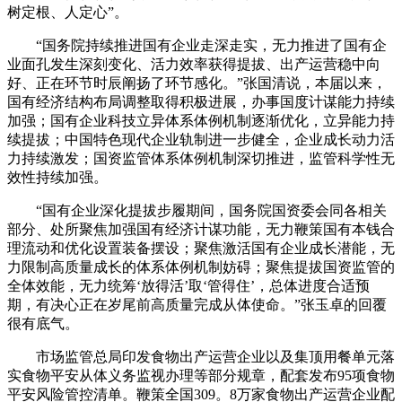
树定根、人定心”。
“国务院持续推进国有企业走深走实，无力推进了国有企
业面孔发生深刻变化、活力效率获得提拔、出产运营稳中向
好、正在环节时辰阐扬了环节感化。”张国清说，本届以来，
国有经济结构布局调整取得积极进展，办事国度计谋能力持续
加强；国有企业科技立异体系体例机制逐渐优化，立异能力持
续提拔；中国特色现代企业轨制进一步健全，企业成长动力活
力持续激发；国资监管体系体例机制深切推进，监管科学性无
效性持续加强。
“国有企业深化提拔步履期间，国务院国资委会同各相关
部分、处所聚焦加强国有经济计谋功能，无力鞭策国有本钱合
理流动和优化设置装备摆设；聚焦激活国有企业成长潜能，无
力限制高质量成长的体系体例机制妨碍；聚焦提拔国资监管的
全体效能，无力统筹‘放得活’取‘管得住’，总体进度合适预
期，有决心正在岁尾前高质量完成从体使命。”张玉卓的回覆
很有底气。
市场监管总局印发食物出产运营企业以及集顶用餐单元落
实食物平安从体义务监视办理等部分规章，配套发布95项食物
平安风险管控清单。鞭策全国309。8万家食物出产运营企业配