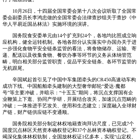
10月26日，十四届全国常委会第十八次会议听取了全国常
委会副委员长李鸿忠做的全国常委会法律查抄组关于查抄《中
华人平易近国丛林法》实施环境的演讲。
国务院食安委单元由14个扩充到24个，各地均比照成立响
应机构，健全运转机制。各地各部分认实落实中办国办关于进
一步强化食物平安全链条监管的看法，将食物储存、运输、寄
递、配送以及收集食物、餐饮办事等环节的义务从体纳管范
畴，明白相关部分监管职责，促品平安全链条、各环节监管的
无机跟尾。
辛国斌起首引见了中国中车集团牵头的CR450高速动车构
成功下线、中国船舶牵头建制的大型奢华邮轮“爱达·魔都
号”等主要冲破，并暗示：“十五五”期间，将沉点支撑国有企
业鞭策上下逛、协同产学研，开展结合攻关，加速沉点范畴的
冲破；一体推进手艺攻关、使用和生态建立；深度融入全球财
产链，财产链供应链不变通顺。
国务院相关部分制定林权地籍查询拜访尺度，已完成7个
国度沉点林区天然资本确权登记和37个丛林资本确权登记。不
竭深化集体林权轨制，全国放林权证1亿多本，实现“山定权、