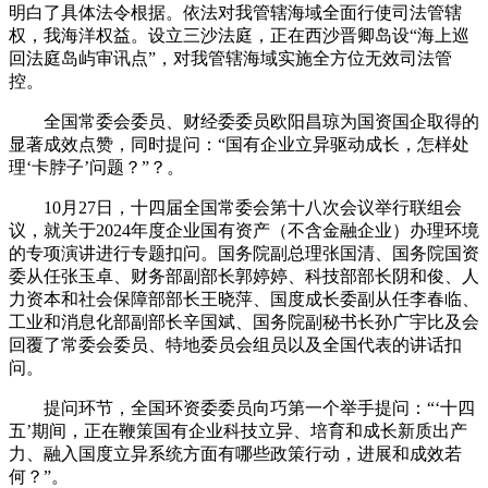
明白了具体法令根据。依法对我管辖海域全面行使司法管辖
权，我海洋权益。设立三沙法庭，正在西沙晋卿岛设“海上巡
回法庭岛屿审讯点”，对我管辖海域实施全方位无效司法管
控。
全国常委会委员、财经委委员欧阳昌琼为国资国企取得的
显著成效点赞，同时提问：“国有企业立异驱动成长，怎样处
理‘卡脖子’问题？”？。
10月27日，十四届全国常委会第十八次会议举行联组会
议，就关于2024年度企业国有资产（不含金融企业）办理环境
的专项演讲进行专题扣问。国务院副总理张国清、国务院国资
委从任张玉卓、财务部副部长郭婷婷、科技部部长阴和俊、人
力资本和社会保障部部长王晓萍、国度成长委副从任李春临、
工业和消息化部副部长辛国斌、国务院副秘书长孙广宇比及会
回覆了常委会委员、特地委员会组员以及全国代表的讲话扣
问。
提问环节，全国环资委委员向巧第一个举手提问：“‘十四
五’期间，正在鞭策国有企业科技立异、培育和成长新质出产
力、融入国度立异系统方面有哪些政策行动，进展和成效若
何？”。