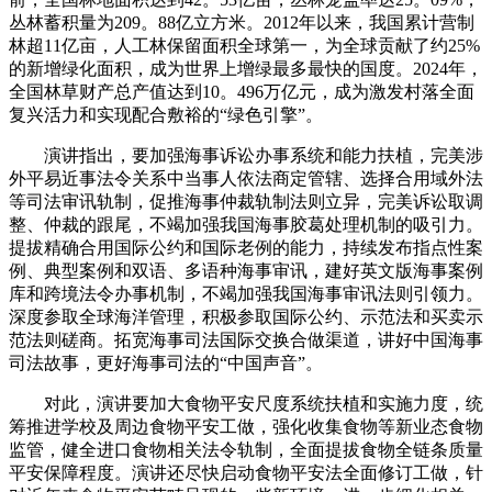
丛林蓄积量为209。88亿立方米。2012年以来，我国累计营制
林超11亿亩，人工林保留面积全球第一，为全球贡献了约25%
的新增绿化面积，成为世界上增绿最多最快的国度。2024年，
全国林草财产总产值达到10。496万亿元，成为激发村落全面
复兴活力和实现配合敷裕的“绿色引擎”。
演讲指出，要加强海事诉讼办事系统和能力扶植，完美涉
外平易近事法令关系中当事人依法商定管辖、选择合用域外法
等司法审讯轨制，促推海事仲裁轨制法则立异，完美诉讼取调
整、仲裁的跟尾，不竭加强我国海事胶葛处理机制的吸引力。
提拔精确合用国际公约和国际老例的能力，持续发布指点性案
例、典型案例和双语、多语种海事审讯，建好英文版海事案例
库和跨境法令办事机制，不竭加强我国海事审讯法则引领力。
深度参取全球海洋管理，积极参取国际公约、示范法和买卖示
范法则磋商。拓宽海事司法国际交换合做渠道，讲好中国海事
司法故事，更好海事司法的“中国声音”。
对此，演讲要加大食物平安尺度系统扶植和实施力度，统
筹推进学校及周边食物平安工做，强化收集食物等新业态食物
监管，健全进口食物相关法令轨制，全面提拔食物全链条质量
平安保障程度。演讲还尽快启动食物平安法全面修订工做，针