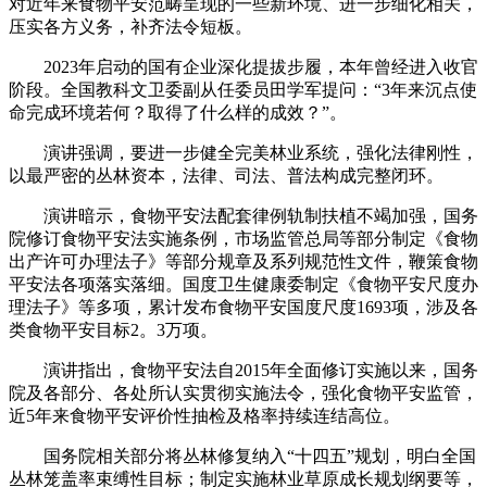
对近年来食物平安范畴呈现的一些新环境、进一步细化相关，
压实各方义务，补齐法令短板。
2023年启动的国有企业深化提拔步履，本年曾经进入收官
阶段。全国教科文卫委副从任委员田学军提问：“3年来沉点使
命完成环境若何？取得了什么样的成效？”。
演讲强调，要进一步健全完美林业系统，强化法律刚性，
以最严密的丛林资本，法律、司法、普法构成完整闭环。
演讲暗示，食物平安法配套律例轨制扶植不竭加强，国务
院修订食物平安法实施条例，市场监管总局等部分制定《食物
出产许可办理法子》等部分规章及系列规范性文件，鞭策食物
平安法各项落实落细。国度卫生健康委制定《食物平安尺度办
理法子》等多项，累计发布食物平安国度尺度1693项，涉及各
类食物平安目标2。3万项。
演讲指出，食物平安法自2015年全面修订实施以来，国务
院及各部分、各处所认实贯彻实施法令，强化食物平安监管，
近5年来食物平安评价性抽检及格率持续连结高位。
国务院相关部分将丛林修复纳入“十四五”规划，明白全国
丛林笼盖率束缚性目标；制定实施林业草原成长规划纲要等，