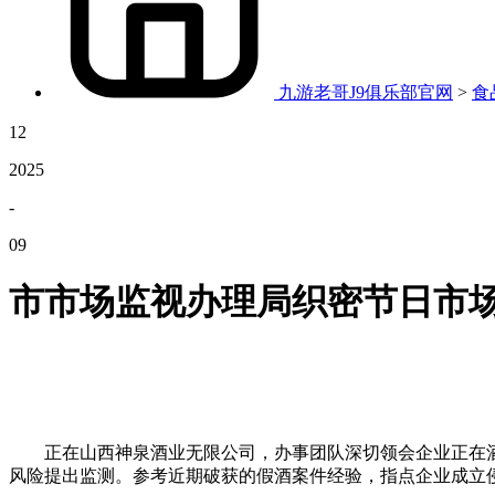
九游老哥J9俱乐部官网
>
食
12
2025
-
09
市市场监视办理局织密节日市
正在山西神泉酒业无限公司，办事团队深切领会企业正在酒类
风险提出监测。参考近期破获的假酒案件经验‌，指点企业成立