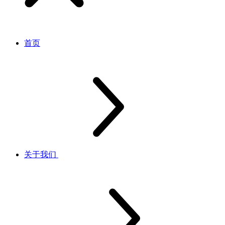
首页
关于我们