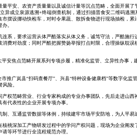
平安、农资产质量量以及诚信计量等沉点范畴，全面开展了节前
畴立异成立泉源逃溯+终端倒查机制，通过扫描晋食安二维码逃溯
市摆设挪动快检车，对时令果蔬、散拆食物进行现场抽检，累计
督办。
连系，要求运营从体严酷落实从体义务，诚笃守法，严酷施行进
拔消费对劲度；同时严酷把握赞扬举报打点时限，合理操纵耽误
平安焦点范畴开展系列专项步履，精准化监管、立异性办事，
市推广岚县“扫码查餐厅”、兴县“特种设备健康档”等数字化监
警风险。
产权范畴营业、行业专家构成的专业办事团队，先后走进山西神
具有代表性的企业开展专项办事。
制、互通监管数据等体例，持续建牢市场平安防地，为人平易
核桃深加工产物研发过程中的学问产权问题，现场为企业阐发了
申请等环节进行全流程规范办理。