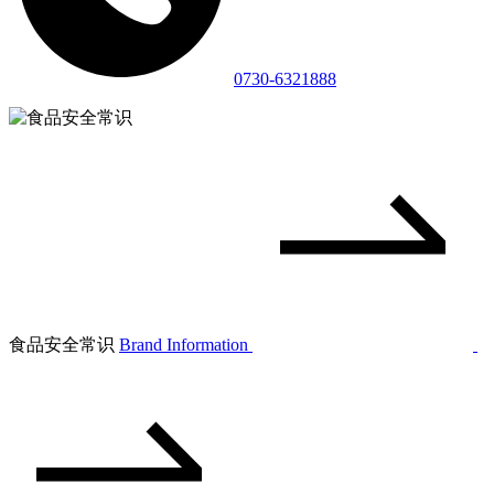
0730-6321888
食品安全常识
Brand Information