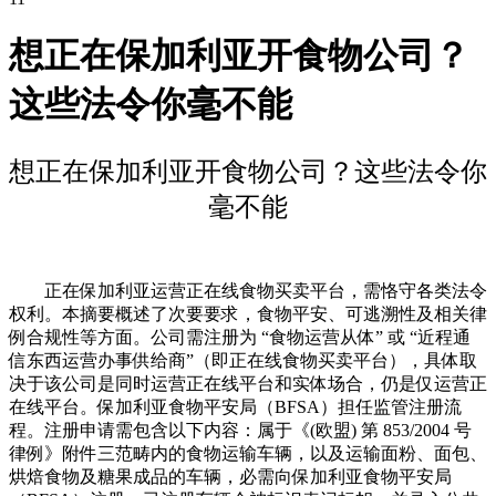
想正在保加利亚开食物公司？
这些法令你毫不能
想正在保加利亚开食物公司？这些法令你
毫不能
正在保加利亚运营正在线食物买卖平台，需恪守各类法令
权利。本摘要概述了次要要求，食物平安、可逃溯性及相关律
例合规性等方面。公司需注册为 “食物运营从体” 或 “近程通
信东西运营办事供给商”（即正在线食物买卖平台），具体取
决于该公司是同时运营正在线平台和实体场合，仍是仅运营正
在线平台。保加利亚食物平安局（BFSA）担任监管注册流
程。注册申请需包含以下内容：属于《(欧盟) 第 853/2004 号
律例》附件三范畴内的食物运输车辆，以及运输面粉、面包、
烘焙食物及糖果成品的车辆，必需向保加利亚食物平安局