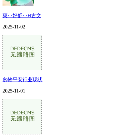
爽⋯好舒⋯H古文
2025-11-02
食物平安行业现状
2025-11-01