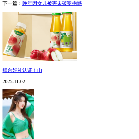
下一篇：
晚年因女儿被害未破案抱憾
烟台好礼认证！山
2025-11-02