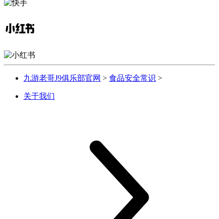
九游老哥J9俱乐部官网
>
食品安全常识
>
关于我们