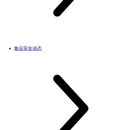
食品安全动态