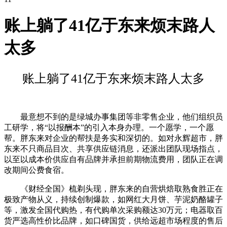
账上躺了41亿于东来烦末路人
太多
账上躺了41亿于东来烦末路人太多
最意想不到的是绿城办事集团等非零售企业，他们组织员
工研学，将“以报酬本”的引入本身办理。一个愿学，一个愿
帮。胖东来对企业的帮扶是务实和深切的。如对永辉超市，胖
东来不只商品目次、共享供应链消息，还派出团队现场指点，
以至以成本价供应自有品牌并承担前期物流费用，团队正在调
改期间公费食宿。
《财经全国》梳剃头现，胖东来的自营烘焙取熟食胜正在
极致产物从义，持续创制爆款，如网红大月饼、芋泥奶酪罐子
等，激发全国代购热，有代购单次采购额达30万元；电器取百
货严选高性价比品牌，如口碑国货，供给远超市场程度的售后