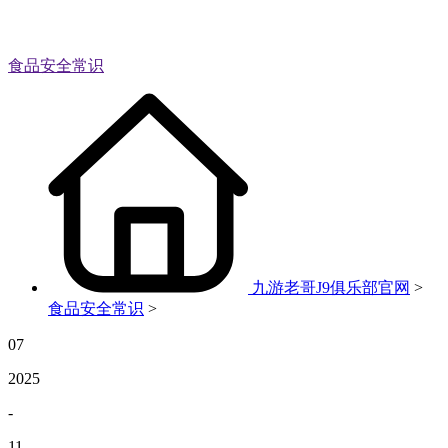
食品安全常识
九游老哥J9俱乐部官网
>
食品安全常识
>
07
2025
-
11