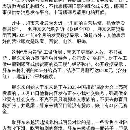
本文为磅礴号做者或机构正在磅礴旧事上传并发布，仅代
表该做者或机构概念，不代表磅礴旧事的概念或立场，磅礴旧
事仅供给消息发布平台。申请磅礴号请用电脑拜候。
此中，超市营业最为火爆，“里面的自营烘焙、熟食等卖
得最好”，一名胖东来代购告诉《财经全国》。胖东来商贸集
团官网2025年前9个月的发卖数据显示，除超市外，其他表示
好的营业顺次是珠宝、百货、电器、服饰。
这种“反内卷”的工做轨制，带来了更高的人效。不只如
斯，胖东来的办事同样独具特色，公司设立“冤枉”，对正在工
做中遭到顾客或供货商的员工赐与经济弥补。公开数据显示，
胖东来将利润的95%分给员工，洁净工月薪可达6500元（含分
红），远超行业平均程度。
胖东来创始人于东来是正在2025中国超市调改大会上亮落
发底的，10月14日他将内容发布正在小我社交账号，强调做企
业要有社会义务，不克不及只满脚本人家族的，不要去做盲目
标扩张，并透露，胖东来截至目前没有贷款，账上有41亿元资
金。
取胖东来越活越滋养构成明显对比的是，一些零售企业陷
入营收下滑、吃亏加剧的窘境。胖东来模式像一面镜子，照见