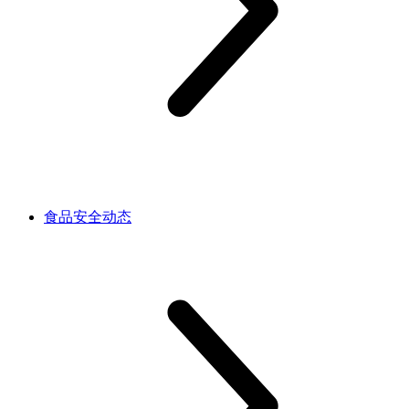
食品安全动态