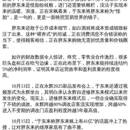
前的胖东来是怪胎纷歧般，进门还需要铁雕栏，没法子实现本
来的温暖、浪漫。正在宋枫看来，于东来将胖东来称为“怪
胎”，是一句的，更是一面映照贸易世界的镜子。
胖东来还敢于公开成本细节，如白酒就将成本形成细致标
注了出来。这种“裸奔式”的坦诚，正在消费消息不合错误称的
当下，使得顾客相信，正在胖东来购物无需担忧质量和价钱圈
套。
如许的财政数据令人惊讶。终究，零售业合作激烈，很多
巨头盘桓正在吃亏边缘，正在此布景下，胖东来能持续连结约
5%的净利润率，证明其单店运营效率和盈利质量的程度很
高。
10月13日，正在永辉2025新品发布会上，于东来还通过视
频形式为永辉坐台，其明白承认永辉自进修胖东来模式以来所
发生的变化。现实上，进修胖东来模式后，一些企业确实取得
了不错的成效。永辉跨越80%调改店客流实现增加，跨越60%
进入不变期的调改门店盈利程度跨越5年最高值。
10月15日，“于东来称胖东来账上有41亿”的话题冲上了热
搜，让对胖东来的雄厚家底有了曲不雅。