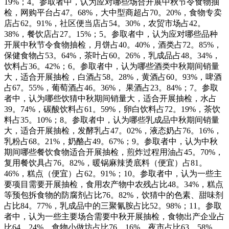
19%；4。参取者中，认为应对哪些场合开展中秋节令食物抽
检，网购平台占47。68%，大中型商超占70。20%，食物专卖
店占62。91%，社区便当店占54。30%，农贸市场占42。
38%，餐饮店占27。15%；5。参取者中，认为应对哪些品种
开展中秋节令食物抽检，月饼占40。40%，酒类占72。85%，
保健食物占53。64%，茶叶占60。26%，乳成品占48。34%，
饮料占36。42%；6。参取者中，认为哪些酒类中秋期间销量
大，适合开展抽检，白酒占58。28%，黄酒占60。93%，啤酒
占67。55%，葡萄酒占46。36%， 果酒占23。84%；7。参取
者中，认为哪些饮猜中秋期间销量大，适合开展抽检，水占
39。74%，碳酸饮料占61。59%，卵白饮料占72。19%，茶饮
料占35。10%；8。参取者中，认为哪些乳成品中秋期间销量
大，适合开展抽检，发酵乳占47。02%，液态奶占76。16%，
乳粉占68。21%，奶酪占49。67%；9。参取者中，认为中秋
期间哪些餐饮食物适合开展抽检，煎炸过程用油占45。70%，
复用餐饮具占76。82%，暖锅麻辣烫底料（便宜）占81。
46%，糕点（便宜）占62。91%；10。参取者中，认为一些主
要项目需要开展抽检，食用农产物中农残占比48。34%，糕点
等预包拆食物的防腐剂占比76。82%，饮猜中的色素、甜味剂
占比84。77%，乳成品中的三聚氰胺占比52。98%；11。参取
者中，认为一些主要场合需要中秋开展抽检，食物出产企业占
比64。24%，食物小做坊占比76。16%，夜市占比63。58%。