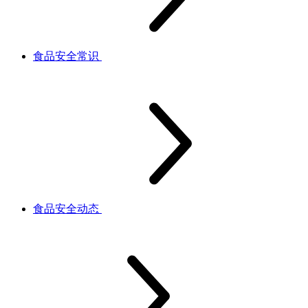
食品安全常识
食品安全动态