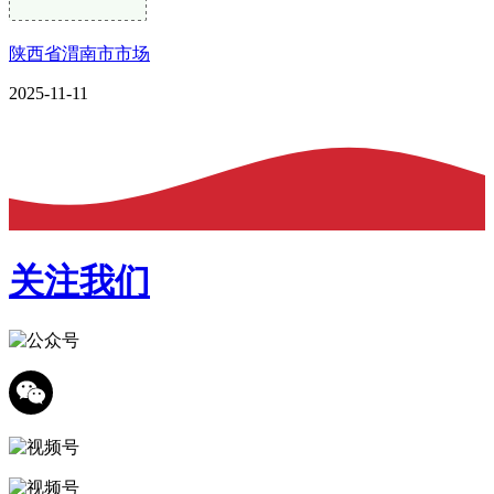
陕西省渭南市市场
2025-11-11
关注我们