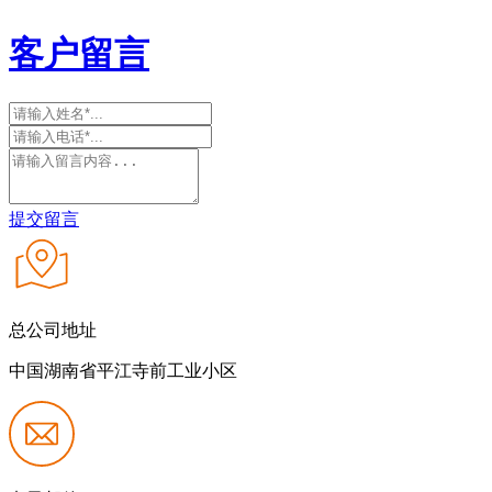
客户留言
提交留言
总公司地址
中国湖南省平江寺前工业小区