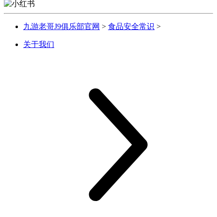
九游老哥J9俱乐部官网
>
食品安全常识
>
关于我们