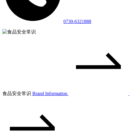
0730-6321888
食品安全常识
Brand Information