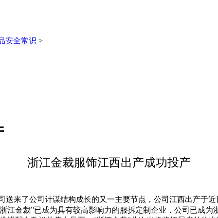
品安全常识
>
产
浙江金裁服饰江西出产成功投产
送来了公司计谋结构成长的又一主要节点，公司江西出产于近
“浙江金裁”已成为具有较高影响力的服拆定制企业，公司已成为