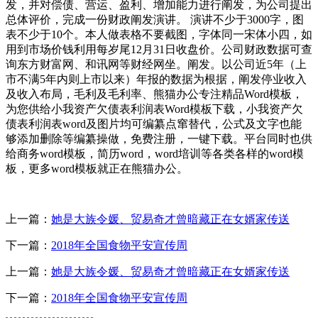
发，并对偿债、营运、盈利、增加能力进行阐发，为公司提出
总体评价，完成一份财政阐发演讲。 演讲不少于3000字，图
表不少于10个。本人做表格不要截图，字体同一宋体小四，如
用到市场价钱利用每岁尾12月31日收盘价。公司财政数据可查
询东方财富网、和讯网等财经网坐。阐发。以公司近5年（上
市不满5年内则上市以来）年报的数据为根据，阐发停业收入
及收入布局，毛利及毛利率、熊猫办公专注精品Word模板，
为您供给小我资产欠债表利润表Word模板下载，小我资产欠
债表利润表word及图片均可编纂点窜替代，公式及文字也能
够添加删除等编纂操做，免费注册，一键下载。平台同时也供
给商务word模板，简历word，word培训等各类各样的word模
板，更多word模板就正在熊猫办公。
上一篇：
她是大族令媛、贸易奇才曾暗藏正在女婿家传送
下一篇：
2018年全国食物平安宣传周
上一篇：
她是大族令媛、贸易奇才曾暗藏正在女婿家传送
下一篇：
2018年全国食物平安宣传周