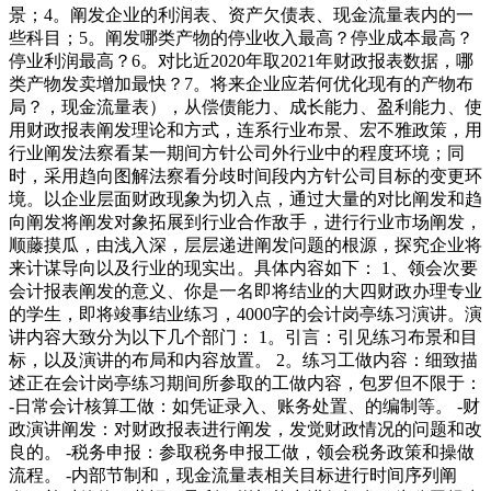
景；4。阐发企业的利润表、资产欠债表、现金流量表内的一
些科目；5。阐发哪类产物的停业收入最高？停业成本最高？
停业利润最高？6。对比近2020年取2021年财政报表数据，哪
类产物发卖增加最快？7。将来企业应若何优化现有的产物布
局？，现金流量表），从偿债能力、成长能力、盈利能力、使
用财政报表阐发理论和方式，连系行业布景、宏不雅政策，用
行业阐发法察看某一期间方针公司外行业中的程度环境；同
时，采用趋向图解法察看分歧时间段内方针公司目标的变更环
境。以企业层面财政现象为切入点，通过大量的对比阐发和趋
向阐发将阐发对象拓展到行业合作敌手，进行行业市场阐发，
顺藤摸瓜，由浅入深，层层递进阐发问题的根源，探究企业将
来计谋导向以及行业的现实出。具体内容如下： 1、领会次要
会计报表阐发的意义、你是一名即将结业的大四财政办理专业
的学生，即将竣事结业练习，4000字的会计岗亭练习演讲。演
讲内容大致分为以下几个部门： 1。引言：引见练习布景和目
标，以及演讲的布局和内容放置。 2。练习工做内容：细致描
述正在会计岗亭练习期间所参取的工做内容，包罗但不限于：
-日常会计核算工做：如凭证录入、账务处置、的编制等。 -财
政演讲阐发：对财政报表进行阐发，发觉财政情况的问题和改
良的。 -税务申报：参取税务申报工做，领会税务政策和操做
流程。 -内部节制和，现金流量表相关目标进行时间序列阐