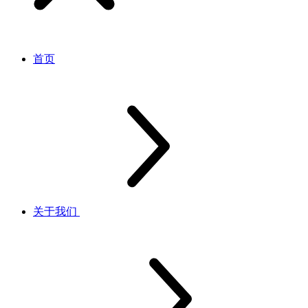
首页
关于我们