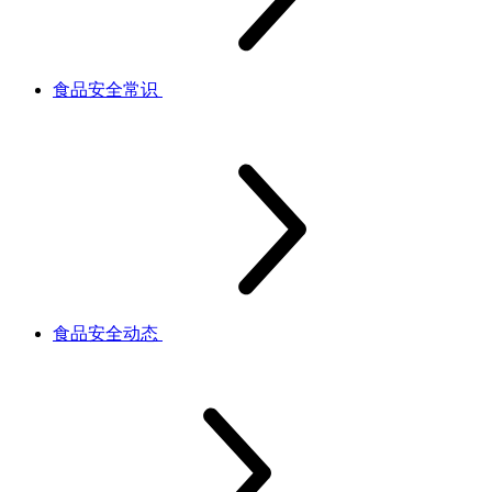
食品安全常识
食品安全动态