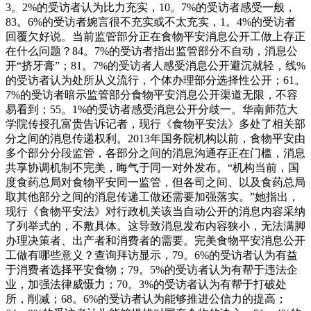
3。2%的受访者认为比力充实，10。7%的受访者感受一般，
83。6%的受访者婉言很不充实或不太充实，1。4%的受访者
回覆欠好说。当前监管部分正在食物平安消息公开工做上存正
在什么问题？84。7%的受访者指出监管部分不自动，消息公
开“挤牙膏”；81。7%的受访者人感受消息公开避沉就轻，线%
的受访者认为处所从义流行，个体办理部分选择性公开；61。
7%的受访者暗示监管部分食物平安消息公开渠道无限，不容
易看到；55。1%的受访者感受消息公开分歧一。华南师范大
学院传授孔富贵告诉记者，现行《食物平安法》多处了相关部
分之间的消息传递权利。2013年国务院机构以前，食物平安由
多个部分分段监管，各部分之间的消息沟通存正在门槛，消息
共享协调机制不完美，晦气于同一对外发布。“机构当前，国
度食药总局对食物平安同一监管，但各司之间、以及食药总局
取其他部分之间的消息传递工做还需要加强落实。”她指出，
现行《食物平安法》对行政机关该当自动公开的消息内容采纳
了列举式的，不敷具体。这导致消息发布内容狭小，无法满脚
办理决策者、出产者和消费者的需要。完美食物平安消息公开
工做有哪些意义？查询拜访显示，79。6%的受访者认为有益
于消费者选择平安食物；79。5%的受访者认为有帮于违法企
业，加强法律威慑力；70。3%的受访者认为有帮于打破处
所，削减；68。6%的受访者认为能够推进公信力的提高；