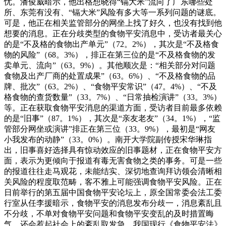
忧。潘俊威暗示，他出格想晓得“镉大米”流向了广东哪些处
所、东莞有没有、“镉大米”风险有多大等一系列问题的谜底。
可是，他正在相关监管部分的网坐上找了好久，也没有找到他
想要的消息。正在分歧类型的食物平安消息中，受访者最关心
的是“不及格的食物出产单元”（72。2%），其次是“不及格食
物的风险”（68。3%），排正在第三位的是“不及格食物的发
卖单元、流向”（63。9%）。其他顺次是：“相关部分对问题
食物及出产厂商的处置成果”（63。6%）、“不及格食物的品
牌、批次”（63。2%）、“食物平安常识”（47。4%）、“不及
格食物的查货数量”（33。7%）、“日常抽检演讲”（33。3%）
等。正在获取食物平安消息的渠道方面，受访者目前最多依赖
的是“旧事”（87。1%），其次是“亲友老友”（34。1%），“监
管部分网坐或演讲”排正在第三位（33。9%），最初是“网友
小我发布的动静”（33。0%）。南开大学院副传授宋华琳指
出，旧事喜好选择具有惊动效应的旧事题材，正在食物平安方
面，表示为更倾向于报道有毒无害食物之类的事务。可是一些
的报道往往走马观花，未能结实、深切地查询拜访领会清晰相
关风险的程度取范畴，客不雅上可能强调食物平安风险。正在
日前举行的第五届中国食物平安论坛上，原全国常委会法工委
行室从任李援暗示，食物平安的消息发布分歧一，消息紊乱且
不分歧，不单对食物平安问题和食物平安变乱的及时措置晦
气，还会惹起社会上的紊乱取发急。我国现行《食物平安法》