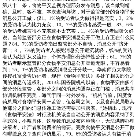
第八十二条，食物平安监视办理部分发布消息，该当做到精
确、及时、客不雅。本次查询拜访，对于监管部分的食物平安
消息公开工做，仅1。1%的受访者认为做得很是充实，3。2%
的受访者认为比力充实，10。7%的受访者感受一般，83。6%
的受访者婉言很不充实或不太充实，1。4%的受访者回覆欠好
说。当前监管部分正在食物平安消息公开工做上存正在什么问
题？84。7%的受访者指出监管部分不自动，消息公开“挤牙
膏”；81。7%的受访者人感受消息公开避沉就轻，线%的受访
者认为处所从义流行，个体办理部分选择性公开；61。7%的
受访者暗示监管部分食物平安消息公开渠道无限，不容易看
到；55。1%的受访者感受消息公开分歧一。华南师范大学院
传授孔富贵告诉记者，现行《食物平安法》多处了相关部分之
间的消息传递权利。2013年国务院机构以前，食物平安由多个
部分分段监管，各部分之间的消息沟通存正在门槛，消息共享
协调机制不完美，晦气于同一对外发布。“机构当前，国度食
药总局对食物平安同一监管，但各司之间、以及食药总局取其
他部分之间的消息传递工做还需要加强落实。”她指出，现行
《食物平安法》对行政机关该当自动公开的消息内容采纳了列
举式的，不敷具体。这导致消息发布内容狭小，无法满脚办理
决策者、出产者和消费者的需要。完美食物平安消息公开工做
有哪些意义？查询拜访显示，79。6%的受访者认为有益于消