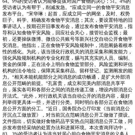
64。9%的受访者认为能够提拔对国产食物的决心；51。4%的
受访者认为有帮于，削减发急。“应成立同一的食物平安消息
发布平台。”宋华琳：起首，应成立同一的网坐，及时、权势
巨子、科学、精确发布食物平安消息；其次，要设置特地的旧
事讲话人，按期召开旧事发布会，通过发布食物平安消息，指
导和认知食物平安风险，回应社会关心，接管社会监视；最
初，还要操纵微博、微信公共账号等新兴社交自动公开食物平
安消息。他指出，正在食物平安风险规制中，消息阐扬着根本
性的感化。为此，该当强化行政机关的消息采集和阐发能力，
强化风险规制机构的专业化程度，赐与其充实的人员、编制、
资金的保障，正在法令上明白食物监管部分、风险监测和评估
机构的法令地位，保障其采集样品、留样登记、监测阐发的能
力。“相关本能机能部分之间消息的成功畅通，是扩大外部消
息公开范畴的前提。”孔富贵，成立和完美内部消息共享平
台，落实各司和各部分之间的消息传递工做，增设内部消息公
开法式。“此外，对行政机关该当自动公开的消息内容，最好
列举得更具体一些，并进行分类。同时明白各部分正在食物消
息公开方面的分工。”近日，国务院办公厅印发《当前消息公
开沉点工做放置》，对当前沉点范畴消息公开工做做了摆设。
文件指出，切实做好食物药品平安热点问题消息公开工做，同
步发布曾经采纳的处置办法和进展环境。本次查询拜访中，
83。3%的受访者认为该当对居心坦白食物平安消息的义务人