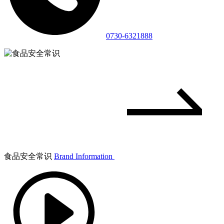
0730-6321888
食品安全常识
Brand Information