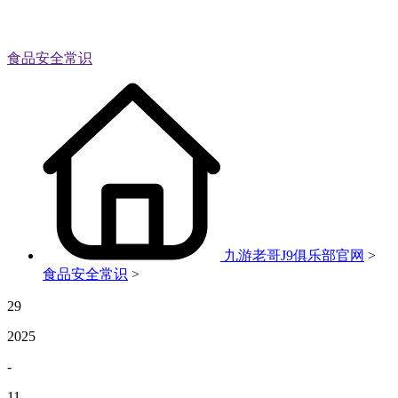
食品安全常识
九游老哥J9俱乐部官网
>
食品安全常识
>
29
2025
-
11