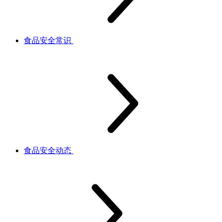
食品安全常识
食品安全动态