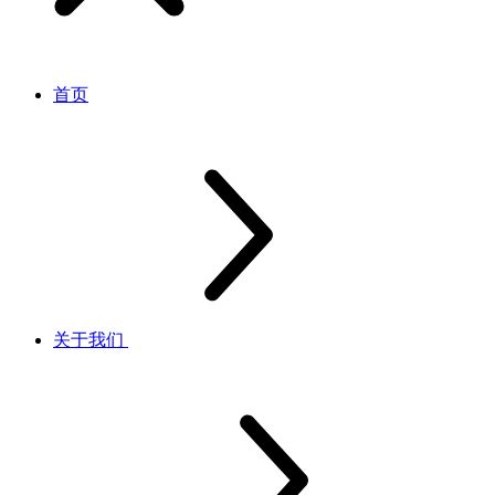
首页
关于我们