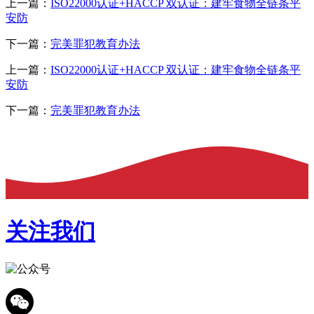
上一篇：
ISO22000认证+HACCP 双认证：建牢食物全链条平
安防
下一篇：
完美罪犯教育办法
上一篇：
ISO22000认证+HACCP 双认证：建牢食物全链条平
安防
下一篇：
完美罪犯教育办法
关注我们