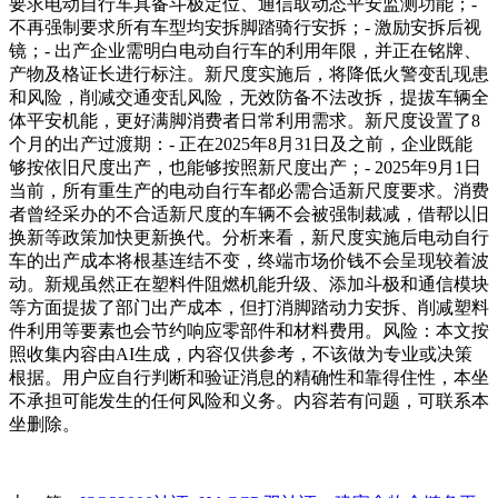
要求电动自行车具备斗极定位、通信取动态平安监测功能；-
不再强制要求所有车型均安拆脚踏骑行安拆；- 激励安拆后视
镜；- 出产企业需明白电动自行车的利用年限，并正在铭牌、
产物及格证长进行标注。新尺度实施后，将降低火警变乱现患
和风险，削减交通变乱风险，无效防备不法改拆，提拔车辆全
体平安机能，更好满脚消费者日常利用需求。新尺度设置了8
个月的出产过渡期：- 正在2025年8月31日及之前，企业既能
够按依旧尺度出产，也能够按照新尺度出产；- 2025年9月1日
当前，所有重生产的电动自行车都必需合适新尺度要求。消费
者曾经采办的不合适新尺度的车辆不会被强制裁减，借帮以旧
换新等政策加快更新换代。分析来看，新尺度实施后电动自行
车的出产成本将根基连结不变，终端市场价钱不会呈现较着波
动。新规虽然正在塑料件阻燃机能升级、添加斗极和通信模块
等方面提拔了部门出产成本，但打消脚踏动力安拆、削减塑料
件利用等要素也会节约响应零部件和材料费用。风险：本文按
照收集内容由AI生成，内容仅供参考，不该做为专业或决策
根据。用户应自行判断和验证消息的精确性和靠得住性，本坐
不承担可能发生的任何风险和义务。内容若有问题，可联系本
坐删除。