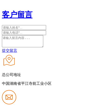
客户留言
提交留言
总公司地址
中国湖南省平江寺前工业小区