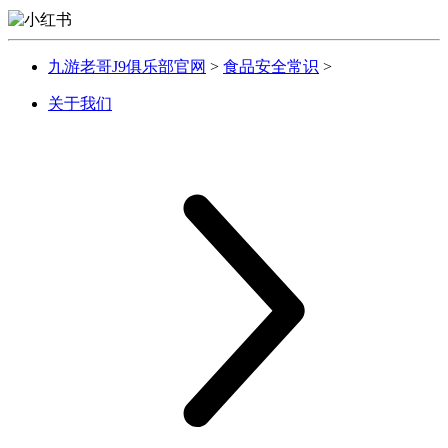
九游老哥J9俱乐部官网
>
食品安全常识
>
关于我们