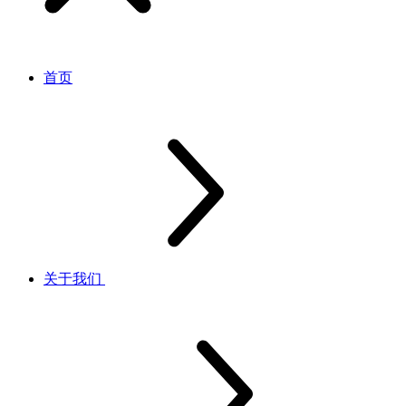
首页
关于我们