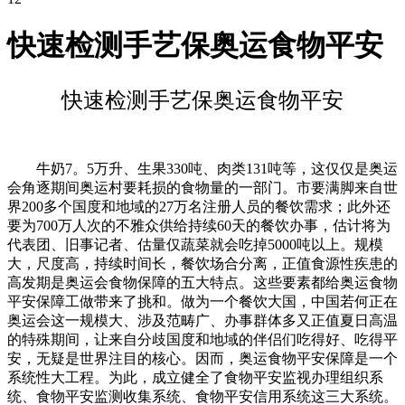
快速检测手艺保奥运食物平安
快速检测手艺保奥运食物平安
牛奶7。5万升、生果330吨、肉类131吨等，这仅仅是奥运
会角逐期间奥运村要耗损的食物量的一部门。市要满脚来自世
界200多个国度和地域的27万名注册人员的餐饮需求；此外还
要为700万人次的不雅众供给持续60天的餐饮办事，估计将为
代表团、旧事记者、估量仅蔬菜就会吃掉5000吨以上。规模
大，尺度高，持续时间长，餐饮场合分离，正值食源性疾患的
高发期是奥运会食物保障的五大特点。这些要素都给奥运食物
平安保障工做带来了挑和。做为一个餐饮大国，中国若何正在
奥运会这一规模大、涉及范畴广、办事群体多又正值夏日高温
的特殊期间，让来自分歧国度和地域的伴侣们吃得好、吃得平
安，无疑是世界注目的核心。因而，奥运食物平安保障是一个
系统性大工程。为此，成立健全了食物平安监视办理组织系
统、食物平安监测收集系统、食物平安信用系统这三大系统。