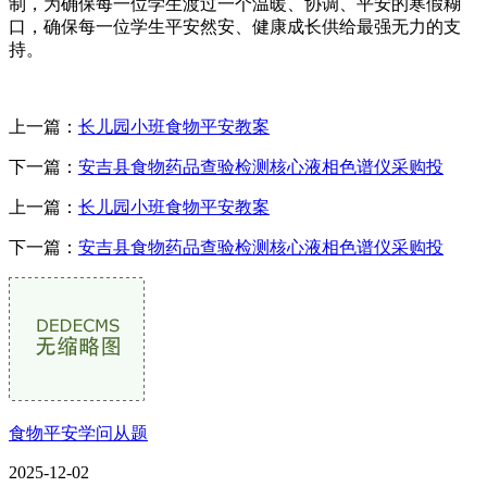
制，为确保每一位学生渡过一个温暖、协调、平安的寒假糊
口，确保每一位学生平安然安、健康成长供给最强无力的支
持。
上一篇：
长儿园小班食物平安教案
下一篇：
安吉县食物药品查验检测核心液相色谱仪采购投
上一篇：
长儿园小班食物平安教案
下一篇：
安吉县食物药品查验检测核心液相色谱仪采购投
食物平安学问从题
2025-12-02