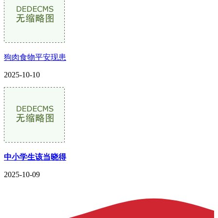
狗肉食物平安现患
2025-10-10
中小学生该当晓得
2025-10-09