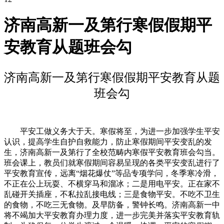
济南高新一及第行寒假假期平
安教育从题班会勾
济南高新一及第行寒假假期平安教育从题
班会勾
平安工做义务大于天。寒假将至，为进一步加强学生平安
认识，提高学生自护自救能力，防止寒假期间平安变乱的发
生，济南高新一及第行了全校范畴内寒假平安教育班会勾当。
班会课上，教员们就寒假期间容易呈现的各类平安变乱进行了
平安教育宣传，远离“烟花爆仗”等品专项学问，冬季寒冷滑，
不正在公上玩耍、不横穿马和溜冰；二是用电平安。正在家不
乱碰开关插座，不私拉乱接电线；三是食物平安。不吃不卫生
的食物，不吃三无食物。及早防备，警钟长鸣。济南高新一中
将不竭加大平安教育办理力度，进一步完美并落实平安教育轨