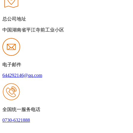
总公司地址
中国湖南省平江寺前工业小区
电子邮件
644292146@qq.com
全国统一服务电话
0730-6321888
网站建设：九游老哥J9俱乐部官网
|
网站地图
本网站支持IPV6