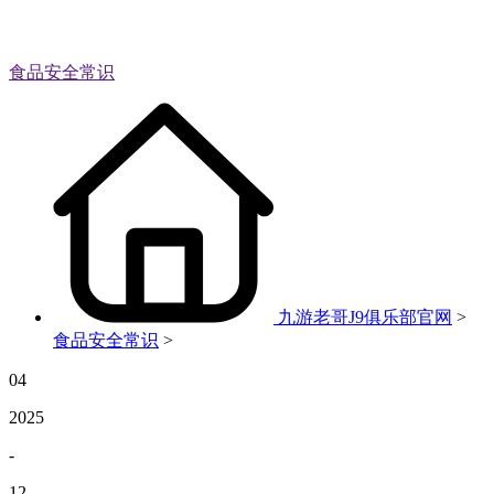
食品安全常识
九游老哥J9俱乐部官网
>
食品安全常识
>
04
2025
-
12