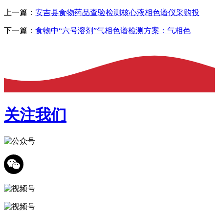
上一篇：
安吉县食物药品查验检测核心液相色谱仪采购投
下一篇：
食物中“六号溶剂”气相色谱检测方案：气相色
关注我们