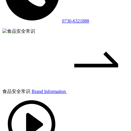
0730-6321888
食品安全常识
Brand Information