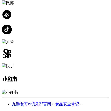
九游老哥J9俱乐部官网
>
食品安全常识
>