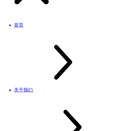
首页
关于我们