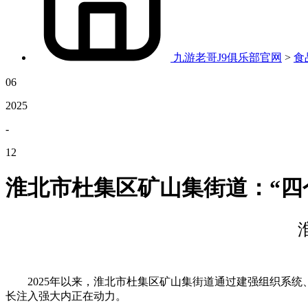
九游老哥J9俱乐部官网
>
食
06
2025
-
12
淮北市杜集区矿山集街道：“四
2025年以来，淮北市杜集区矿山集街道通过建强组织系统
长注入强大内正在动力。