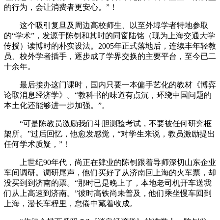
的行为，会让消费者更安心。”！
这个吸引复旦及周边高校师生、以至外埠学者特地参取
的“学术”，发源于陈钊和其时的同窗陆铭（现为上海交通大学
传授）读博时的朴实设法。2005年正式落地后，连续丰年轻教
员、校外学者插手，逐步成了学界交换的主要平台，至今已二
十余年。
最后接办这门课时，国内只要一本偏手艺化的教材《博弈
论取消息经济学》。“教科书的味道有点沉，环绕中国问题的
本土化还能够进一步加强。”。
“可是陈教员激励我们斗胆测验考试，不要被任何研究框
架所。”过后回忆，他愈发感觉，“对学生来说，教员激励提出
任何学术质疑，”！
上世纪90年代，尚正在肄业的陈钊跟着导师深切山东企业
车间调研。调研尾声，他们买好了从济南回上海的火车票，却
没买到到济南的票。“那时已是晚上了，本地老司机开车送我
们从上高速到济南。”彼时高铁尚未普及，他们乘坐慢车回到
上海，漫长车程里，怠倦中藏着收成。