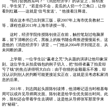
“你们会挑西瓜吗？”《消息经济学》的讲堂上，陈钊发
问，学生笑了。“若是你不会，卖瓜的人切一个三角口，让你
看到红瓤——这就是‘信号发送’。” 他接着注释道。
现在这本书已出到第三版，获2007年上海市优良教材二
等，课程也获2013年上海市讲授一等。
这时，经济学院传授陈钊坐正在前，触控笔划过电脑屏
幕，留下清晰的公式，黑板上的板书随会商推进慢慢延长。这
是他的《消息经济学》讲堂，一门他从2004年开到现正在、从
未间断的课。
上学期，一位学生以“赢者之咒”为从题的演讲让他印象深
刻。这位学生从拍卖钱包的例子切入，把“拍得者赢了拍卖却
亏了钱”的焦点讲得明大白白：由于你猜的金额最乐不雅，却
没认识到别人的判断可能更接近实正在，这就是没考虑私家消
息的后果。
2011年，刘志阔起头跟陈钊读博，他清晰记适当时根基每
周可以或许见导师两次面。陈钊老是给学生优先留出时间。此
外，陈钊还会带着学生去调研，这是他从导师张军那里学来
的“秘籍”。