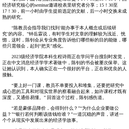
经济研究核心的seminar邀请校表里研究者分享；15！30至
17！30，前一小时由学生提前选定的文献，后一小时交换未成
熟的研究。
“陈教员会指导我们找到‘能办事于本人概念或后续研
究’的内容。”钟岳霖说，有时学生对文章的理解较为浅近、恍
惚，这时，陈钊会从专业角度告诉他们哪些标的目的能做，哪
些只需领会，起到“把关”感化。
2023级经济学院本科生程诗雨正在学问平台搜刮时发觉，
正在中文消息经济学学术著做中，陈钊的书会被屡次保举。这
让她认识到，本人确实正在一个很好的平台，正在和优良的人
接触。
“要上好一门课，教员不单要投入和堆集，还要把研究中
成心思的工具和对现实世界的察看融合起来，如许课程才既有
深度，又通俗易懂。” 回首这个过程，陈钊感伤道。
“若是豪侈品降价，会得到什么？”“为什么企业要做公
益？”“银行若何判断该借钱给谁？”一道沉稳的声音，讲述一
个个从现实中发展出来的经济学故事。