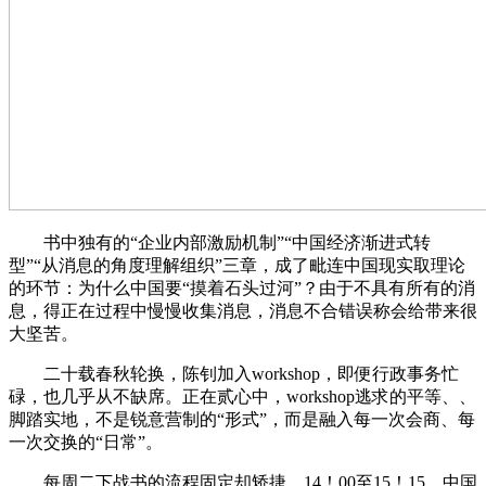
书中独有的“企业内部激励机制”“中国经济渐进式转
型”“从消息的角度理解组织”三章，成了毗连中国现实取理论
的环节：为什么中国要“摸着石头过河”？由于不具有所有的消
息，得正在过程中慢慢收集消息，消息不合错误称会给带来很
大坚苦。
二十载春秋轮换，陈钊加入workshop，即便行政事务忙
碌，也几乎从不缺席。正在贰心中，workshop逃求的平等、、
脚踏实地，不是锐意营制的“形式”，而是融入每一次会商、每
一次交换的“日常”。
每周二下战书的流程固定却矫捷，14！00至15！15，中国