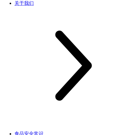
关于我们
食品安全常识