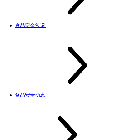
食品安全常识
食品安全动态