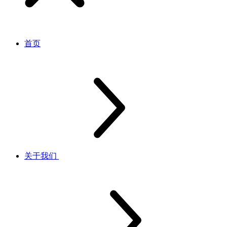
首页
关于我们