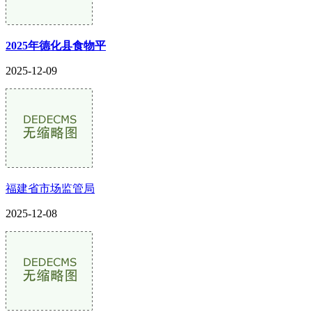
2025年德化县食物平
2025-12-09
福建省市场监管局
2025-12-08