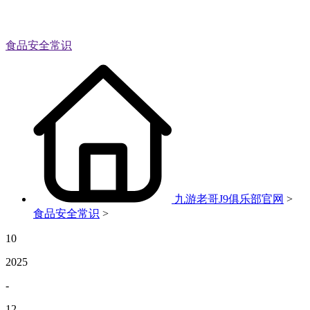
食品安全常识
九游老哥J9俱乐部官网
>
食品安全常识
>
10
2025
-
12