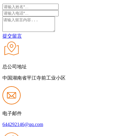
提交留言
总公司地址
中国湖南省平江寺前工业小区
电子邮件
644292146@qq.com