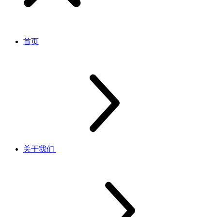
首页
关于我们