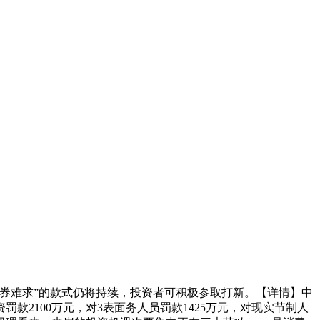
券难求”的款式仍将持续，投资者可积极参取打新。【详情】中
款2100万元，对3表面务人员罚款1425万元，对现实节制人