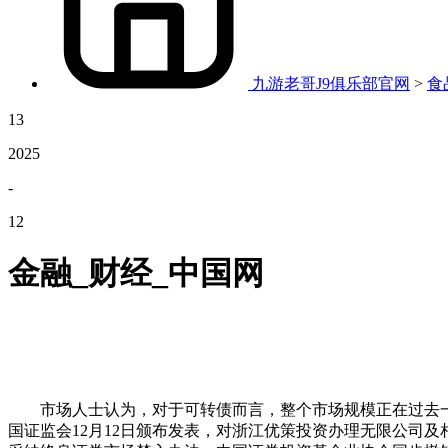
九游老哥J9俱乐部官网
>
食
13
2025
-
12
金融_财经_中国网
市场人士认为，对于可转债而言，整个市场规模正在过去一年
国证监会12月12日颁布发表，对浙江优策投资办理无限公司及