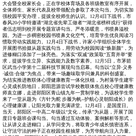
大会暨全校家长会，正在学校体育场及各班级教室有序开展，
全体师生、家长代表及校带领配合参取了本次勾当。为切实加
强校园平安办理，提拔全校师生的认识。12月4日下战书，市
春风20小学特邀请“湖北省先辈工做者”“湖北省榜样戎行”获得
者伍志明到校开展专题宣讲勾当。严冬添暖意，书喷鼻溢校
园。为进一步稠密校园书喷鼻文化空气，培育学生优良阅读习
惯取劳动实践能力。12月4日下战书，许家小学组织全体学生
开展图书拾掇从题实践勾当，用劳动为校园阅读“焕新颜”，为
进修糊口添加了一抹亮色。为落实“双减”政策取“五育并举”要
求，提拔学生立异、实践能力及数字素养。12月5日，市茅箭
区武当小学第十二届科技节展现勾当启幕。勾当以“立异·义务
·诚信·合做”为焦点，带来一场趣味取学问兼具的科创盛宴。
为结实推进教联体心理健康教育一体化扶植，为村落学生建牢
心灵成长防地日，郧阳思源尝试学校教联体焦点校心理健康教
师袁立娜，走进郧阳区青山镇九年一贯制学校，为该校学生带
来了一堂从题为《方针为舵 步履为帆--护航心灵朝阳成长》的
心理健康课，让阳光取力量充满讲堂。12月4日，是国度日。
当天，郧阳区一中高二年级以“文化，传承”为从题，开展了国
度日专题班会课勾当。勾当通过互动体验、案例解析等形式，
让从讲义走进糊口，从学问变为，将取青少年成长慎密连系，
让守法守法的种子正在校园生根抽芽，为芳华航向注入力量。