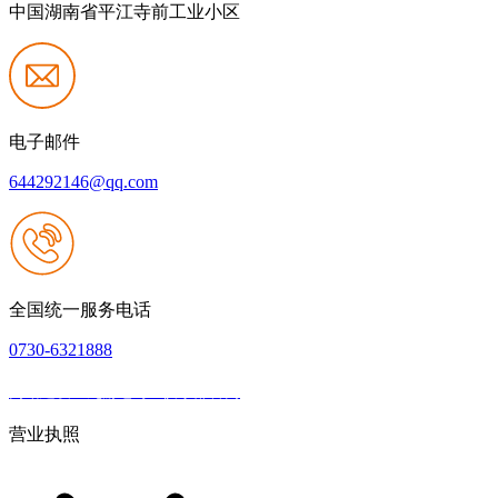
中国湖南省平江寺前工业小区
电子邮件
644292146@qq.com
全国统一服务电话
0730-6321888
网站建设：九游老哥J9俱乐部官网
|
网站地图
本网站支持IPV6
营业执照