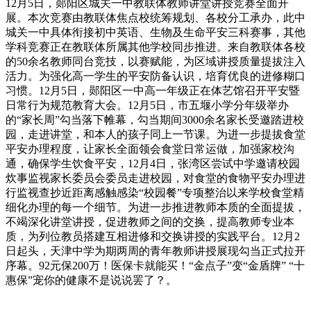
12月5日，郧阳区城关一中教联体教师讲堂讲授竞赛全面开
展。本次竞赛由教联体焦点校统筹规划、各校分工承办，此中
城关一中具体衔接初中英语、生物及生命平安三科赛事，其他
学科竞赛正在教联体所属其他学校同步推进。来自教联体各校
的50余名教师同台竞技，以赛赋能，为区域讲授质量提拔注入
活力。为强化高一学生的平安防备认识，培育优良的进修糊口
习惯。12月5日，郧阳区一中高一年级正在体艺馆召开平安暨
日常行为规范教育大会。12月5日，市五堰小学分年级举办
的“家长周”勾当落下帷幕，勾当期间3000余名家长受邀踏进校
园，走进讲堂，和本人的孩子同上一节课。为进一步提拔食堂
平安办理程度，让家长全面领会食堂日常运做，加强家校沟
通，确保学生饮食平安，12月4日，张湾区尝试中学邀请校园
炊事监视家长委员会委员走进校园，对食堂的食物平安办理进
行监视查抄近距离感触感染“校园餐”专项整治以来学校食堂精
细化办理的每一个细节。为进一步推进教师本质的全面提拔，
不竭深化讲堂讲授，促进教师之间的交换，提高教师专业本
质，为列位教员搭建互相进修和交换讲授的实践平台。12月2
日起头，天津中学为期两周的青年教师讲授展现勾当正式拉开
序幕。92元保200万！医保卡就能买！“金点子”变“金盾牌” “十
惠保”宠你的健康不是说说罢了？。