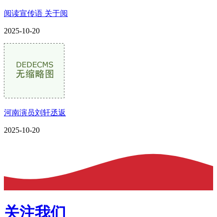
阅读宣传语 关于阅
2025-10-20
河南演员刘轩丞返
2025-10-20
关注我们