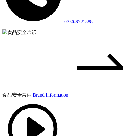
0730-6321888
食品安全常识
Brand Information