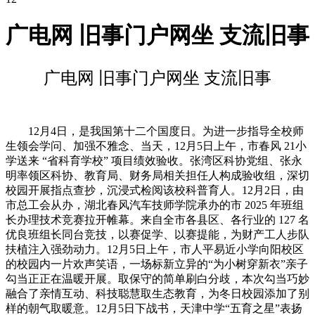
广电网 旧事门户网坐 支流旧事
广电网 旧事门户网坐 支流旧事
12月4日，是我国第十二个国度日。为进一步指导全校师
生领会学问、加强不雅念、当天，12月5日上午，市春风 21小
学送来 “省科育学校” 项目绩效验收。张湾区科协党组、张永
明率领区科协、教育局、财务局相关担任人构成验收组，深切
校园开展指点查抄，沉浸式检阅该校科普育人。12月2日，由
市总工会从办，湖北春风汽车技师学院承办的市 2025 年班组
长办理技术竞赛拉开帷幕。来自全市各县区、各行业的 127 名
优良班组长同台竞技，以赛促学、以赛提能，为财产工人步队
扶植注入强劲动力。12月5日上午，市人平易近小学向阳校区
的校园内一片欢声笑语，一场标新立异的“为小树穿新衣”亲子
勾当正正在温暖开展。取保守的简单刷白分歧，本次勾当巧妙
融合了亲情互动、科技聪慧取生态教育，为冬日校园添加了别
样的朝气取暖意。12月5日下战书，天津中学“五育之星”表扬