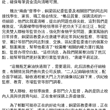
处，確保每筆資金流向清晰可溯。
幾次“兩曲”督導中，銅梁區紀委監委及相關部門的同志间
接找學生、家長、職工领会情況。“餐品質量、採購流程的一
些細節，他們比我還清晰，提出的問題也很尖銳。這對我們是
種敦促。”高榮樑帶領學校領導班子把功夫下正在泛泛，制定
完美雙人聯檢等監管办法，強化對食物平安問題、廉潔風險的
日常排查。銅梁區教委从任唐建平易近常與紀檢監察、市場監
管、審計等部門的同志對接、交换。區紀委監委進行的個案分
解、類案阐发，幫帮他看清了“校園餐”相關的權力運行風險
點、監督办理空白點。“這些消息，為我們開展整治指了然沉
點，能幫帮我們更好落實行業監管責任。”唐建平易近說。
“這幾瓶芝麻油快過期了，需要退回。此后請務必仔細檢
查，有關情況我們會向貴公司反饋。”二人記錄驗收情況，配
合簽字確認。驗收過程被大門上方的攝像頭記錄下來，供紀檢
監察、教育、市場監管等部門調看。
雙人聯檢、校領導抽查、多部門介入監督，為的是防止校
內人員與供貨商勾結、正在食材採購上弄虛做假。
為了斬斷可能存正在的好处勾連，銅梁區教委牽頭，正在