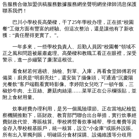
告服務合做加盟供稿服務數據服務網坐聲明網坐律師消息保護
聯系我們！
巴川小學校長高榮樑，干了25年學校办理，正在抓“校園
餐”工做方面有豐富的經驗。但這次整治，還是讓他有了新收
獲：“責任壓得更實了。”。
一年多來，一些學校負責人、后勤人員因“校園餐”領域不
正之風和問題被嚴肅處理。高榮樑和教職工看正在眼裡，深受
警示，進一步繃緊了廉潔這根弦。
看食材若何過磅、抽檢、對單、入庫，再看食堂師傅若何
備菜﹔廚房是“明廚亮灶”，還安裝了攝像頭，可通過“沉慶陽
光餐飲”客戶端觀看實時影像。李婷陪女兒吃了一頓午飯，三
椒炒牛肉、土豆絲、蘑菇肉絲湯……菜單正在公示欄張貼，並
附上食材用量。
炊事經費办理利用，是另一個風險環節。正在當地紀檢監
察機關推動下，區財政、教育部門聯合出台舉措，實行炊事經
費財政代管、專賬核算。學校將營養炊事補帮、學生餐費等資
金存入學校根基賬戶，統一核算，設立“小金庫”或賬外設賬。
所有出入單獨列賬，明確區分食材採購、設備維護等分歧用