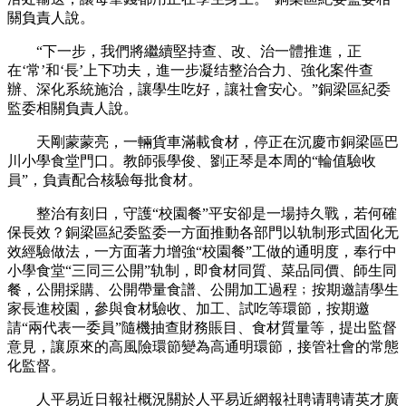
關負責人說。
“下一步，我們將繼續堅持查、改、治一體推進，正
在‘常’和‘長’上下功夫，進一步凝结整治合力、強化案件查
辦、深化系統施治，讓學生吃好，讓社會安心。”銅梁區紀委
監委相關負責人說。
天剛蒙蒙亮，一輛貨車滿載食材，停正在沉慶市銅梁區巴
川小學食堂門口。教師張學俊、劉正琴是本周的“輪值驗收
員”，負責配合核驗每批食材。
整治有刻日，守護“校園餐”平安卻是一場持久戰，若何確
保長效？銅梁區紀委監委一方面推動各部門以轨制形式固化无
效經驗做法，一方面著力增強“校園餐”工做的通明度，奉行中
小學食堂“三同三公開”轨制，即食材同質、菜品同價、師生同
餐，公開採購、公開帶量食譜、公開加工過程﹔按期邀請學生
家長進校園，參與食材驗收、加工、試吃等環節，按期邀
請“兩代表一委員”隨機抽查財務賬目、食材質量等，提出監督
意見，讓原來的高風險環節變為高通明環節，接管社會的常態
化監督。
人平易近日報社概況關於人平易近網報社聘请聘请英才廣