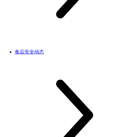
食品安全动态