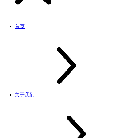
首页
关于我们