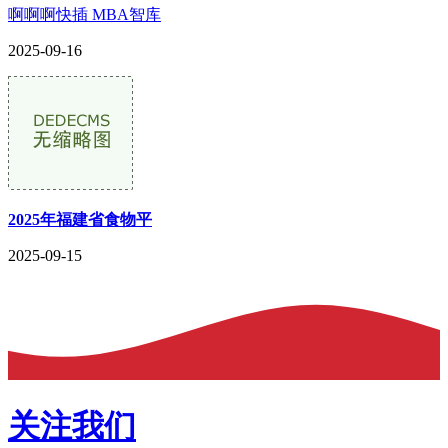
啊啊啊快插 MBA智库
2025-09-16
2025年福建省食物平
2025-09-15
关注我们