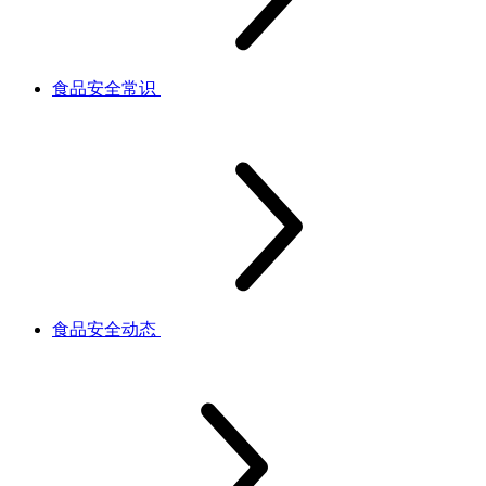
食品安全常识
食品安全动态