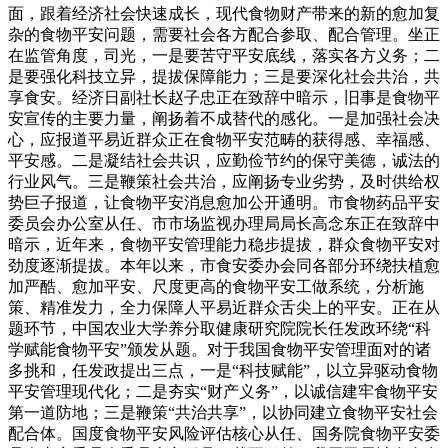
面，跟着经济社会快速成长，现代食物财产带来的新的愈加复
杂的食物平安问题，需要社会各方配合参取、配合管理。坐正
在监管角度，司光，一是要苦守平安底线，落实各方义务；二
是要强化科技立异，提拔保障能力；三是要深化社会共治，共
享食安。经济日副社长赵子忠正在致辞中暗示，旧事是食物平
安宣传的主要力量，阐扬着不成替代的感化。一是加强社会决
心，应报道平易近群众正在食物平安范畴的获得感、幸福感、
平安感。二是凝结社会共识，应勤俭节约的保守美德，诚法的
行业风气。三是鞭策社会共治，应阐扬专业劣势，及时供给权
势巨子报道，让食物平安消息愈加公开通明。市食物药品平安
委员会办公室从任、市市场监视办理局局长高念东正在致辞中
暗示，近年来，食物平安管理能力稳步提拔，群众食物平安对
劲度逐渐提拔。本年以来，市食安委办会同各部分环绕扶植愈
加严酷、愈加平安、尺度更高的食物平安工做系统，分析施
策、精准发力，全力保障人平易近群众舌尖上的平安。正在从
题环节，中国农业大学养分取健康研究院院长任发政环绕“科
学赋能食物平安”颁发从题。对于我国食物平安管理面对的诸
多挑和，任发政提出三点，一是“科技赋能”，以立异驱动食物
平安管理现代化；二是夯实“财产义务”，以诚信建牢食物平安
第一道防地；三是鞭策“共治共享”，以协同建立食物平安社会
配合体。国度食物平安风险评估核心从任、国务院食物平安委