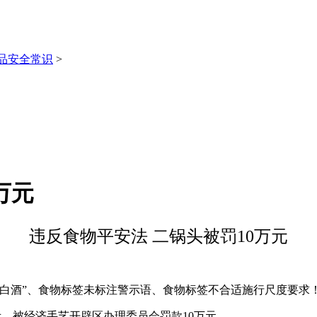
品安全常识
>
万元
违反食物平安法 二锅头被罚10万元
酒”、食物标签未标注警示语、食物标签不合适施行尺度要求
示，被经济手艺开辟区办理委员会罚款10万元。