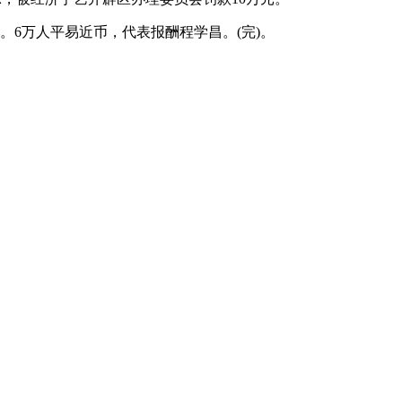
。6万人平易近币，代表报酬程学昌。(完)。