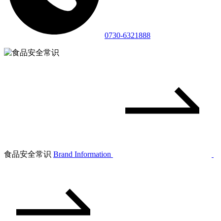
0730-6321888
食品安全常识
Brand Information