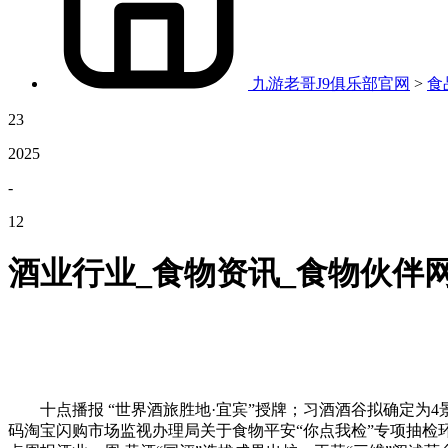
九游老哥J9俱乐部官网
>
食
23
2025
-
12
酒业行业_食物资讯_食物伙伴
十点播报 “世界酒旅胜地·宜宾”授牌；习酒酒谷拟确定为4景区
码淘宝闪购市场监视办理局关于食物平安“你点我检”专项抽检环境的