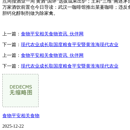
点周报酒业一周 黄酒“国评”选拔成果出炉；王莉“三维”阐述
万家酒饮前置仓今日导读：武汉一咖啡馆推出菜薹咖啡；违反食物平安
胆钙化醇制剂做为除家禽。
上一篇：
食物平安相关食物资讯_伙伴网
下一篇：
现代农业成长取国度粮食平安暨黄淮海现代农业
上一篇：
食物平安相关食物资讯_伙伴网
下一篇：
现代农业成长取国度粮食平安暨黄淮海现代农业
食物平安相关食物
2025-12-22