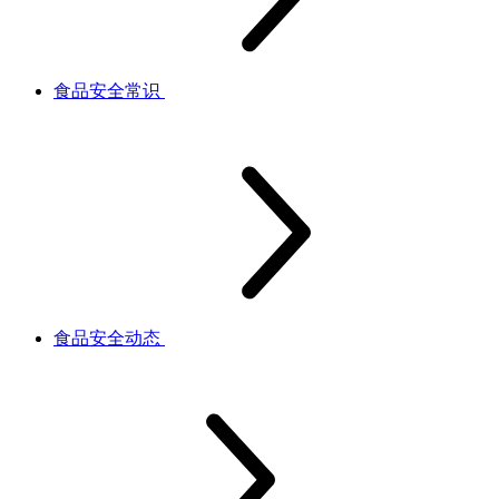
食品安全常识
食品安全动态