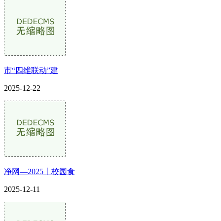
市“四维联动”建
2025-12-22
净网—2025丨校园食
2025-12-11