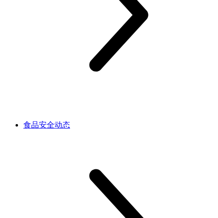
食品安全动态