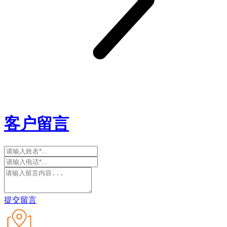
客户留言
提交留言