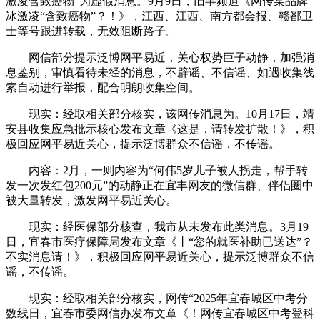
激凌含致癌物”为虚假消息。9月9日，旧事频道《网传某品牌
冰激凌“含致癌物”？！》，江西、江西、南方都会报、赣鄱卫
士等号跟进转载，无效阻断路子。
网信部分提示泛博网平易近，关心权势巨子动静，加强消
息鉴别，审慎看待未经的消息，不辟谣、不信谣、如遇收集线
索自动进行举报，配合明朗收集空间。
现实：经取相关部分核实，该网传消息为。10月17日，靖
安县收集应急批示核心发布文章《这是，请转发扩散！》，积
极回应网平易近关心，提示泛博群众不信谣，不传谣。
内容：2月，一则内容为“何伟5岁儿子被人拐走，帮手转
发一次发红包200元”的动静正在宜丰网友的微信群、伴侣圈中
被大量转发，激发网平易近关心。
现实：经医保部分核查，我市从未发布此类消息。3月19
日，宜春市医疗保障局发布文章《丨“您的就医补助已送达”？
不实消息请！》，积极回应网平易近关心，提示泛博群众不信
谣，不传谣。
现实：经取相关部分核实，网传“2025年宜春城区中考分
数线日，宜春市委网信办发布文章《！网传宜春城区中考登科