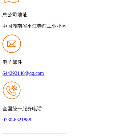
总公司地址
中国湖南省平江寺前工业小区
电子邮件
644292146@qq.com
全国统一服务电话
0730-6321888
网站建设：九游老哥J9俱乐部官网
|
网站地图
本网站支持IPV6