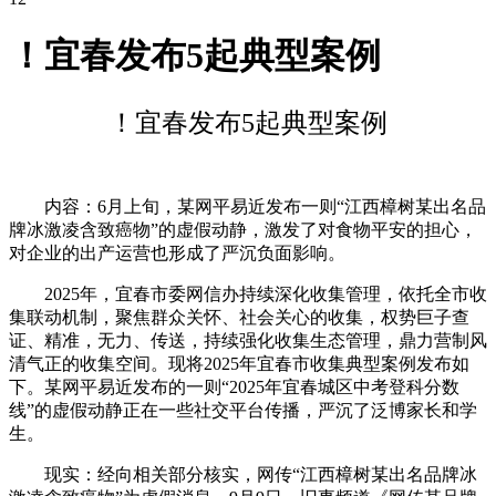
！宜春发布5起典型案例
！宜春发布5起典型案例
内容：6月上旬，某网平易近发布一则“江西樟树某出名品
牌冰激凌含致癌物”的虚假动静，激发了对食物平安的担心，
对企业的出产运营也形成了严沉负面影响。
2025年，宜春市委网信办持续深化收集管理，依托全市收
集联动机制，聚焦群众关怀、社会关心的收集，权势巨子查
证、精准，无力、传送，持续强化收集生态管理，鼎力营制风
清气正的收集空间。现将2025年宜春市收集典型案例发布如
下。某网平易近发布的一则“2025年宜春城区中考登科分数
线”的虚假动静正在一些社交平台传播，严沉了泛博家长和学
生。
现实：经向相关部分核实，网传“江西樟树某出名品牌冰