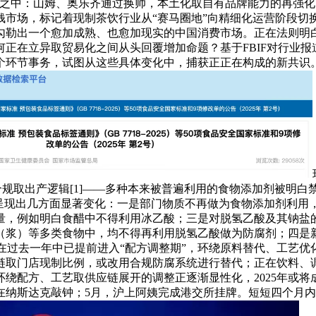
派之中：山姆、奥乐齐通过换帅，本土化取自有品牌能力的再强
钱市场，标记着现制茶饮行业从“赛马圈地”向精细化运营阶段切
勾勒出一个愈加成熟、也愈加现实的中国消费市场。正在法则明白
正在立异取贸易化之间从头回覆增加命题？基于FBIF对行业
个环节事务，试图从这些具体变化中，捕获正正在构成的新共识。自
方合规取出产逻辑[1]——多种本来被普遍利用的食物添加剂被
呈现出几方面显著变化：一是部门物质不再做为食物添加剂利用
量，例如明白食醋中不得利用冰乙酸；三是对脱氢乙酸及其钠盐
（浆）等多类食物中，均不得再利用脱氢乙酸做为防腐剂；四是
正在过去一年中已提前进入“配方调整期”，环绕原料替代、工艺
链取门店现制比例，或改用合规防腐系统进行替代；正在饮料、
绕配方、工艺取供应链展开的调整正逐渐显性化，2025年或将
在纳斯达克敲钟；5月，沪上阿姨完成港交所挂牌。短短四个月内