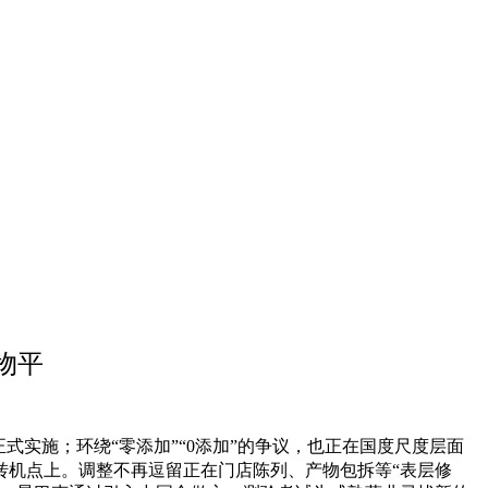
物平
实施；环绕“零添加”“0添加”的争议，也正在国度尺度层面
转机点上。调整不再逗留正在门店陈列、产物包拆等“表层修