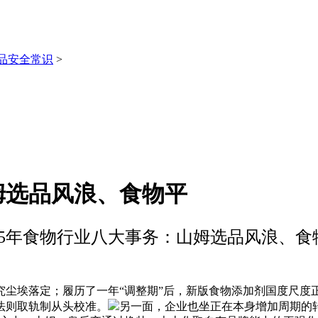
品安全常识
>
姆选品风浪、食物平
025年食物行业八大事务：山姆选品风浪、食
落定；履历了一年“调整期”后，新版食物添加剂国度尺度正式
法则取轨制从头校准。
另一面，企业也坐正在本身增加周期的