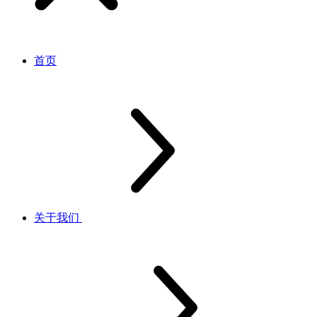
首页
关于我们