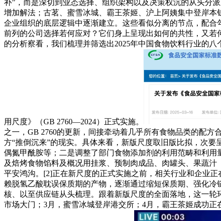
补”，而是深切到业态选择、组织架构以及决策权沉的从头分
增加解法；古茗、蜜雪冰城、霸王茶姬、沪上阿姨集中登岸本
企业组织的底层逻辑中逐渐建立。这些看似分离的节点，配合
前列的公司选择若何应对？它们身上呈现出如何的共性，又若何
的分析察看，我们梳理并筛选出2025年中国食物饮料行业的八
用尺度》（GB 2760—2024）正式实施。
之一，GB 2760的更新，间接牵动着几乎所有食物品类的配
方“推倒沉来”的现实。具体来看，新版尺度取旧版比拟，次要
偶氮甲酰胺等；二是调整了部门食物添加剂的利用范畴和利用
及焙烤食物馅料及概况用挂浆、预制肉成品、肉罐头、果蔬汁
平安鸿沟。[2]正在新尺度的正式实施之前，相关行业和企业
赖脱氢乙酸耽误保质期的产物，逐渐通过缩短保质期、强化冷
核、以至供应链从头梳理。跟着新版尺度的全面落地，这一轮环
市场大门；3月，蜜雪冰城登岸港交所；4月，霸王茶姬成功正