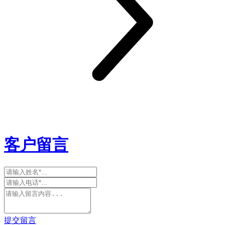
客户留言
提交留言