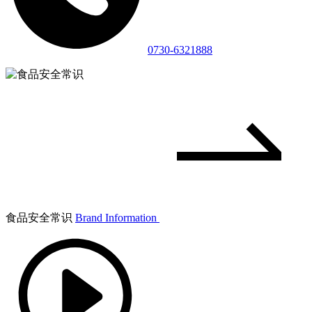
0730-6321888
食品安全常识
Brand Information