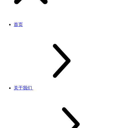
首页
关于我们