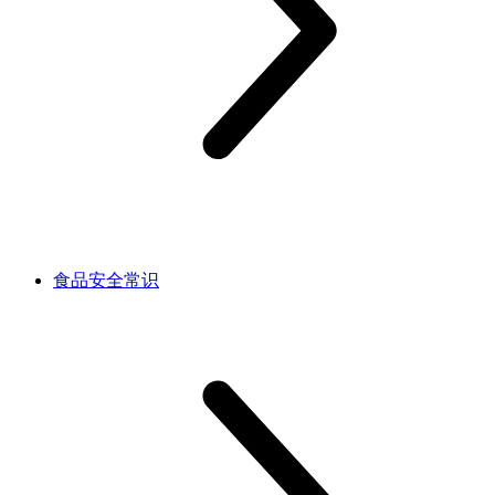
食品安全常识