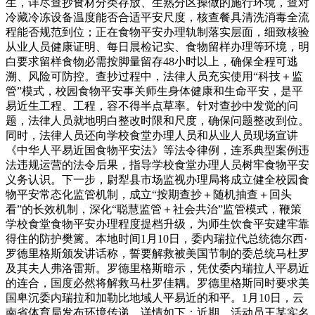
生，详尽查抄食材分类存放、生熟分区操做的施行环境，查对
冷藏冷冻设备温度能否合适平安尺度，核查餐具清洗消毒全流
程能否规范到位；正在食物平安办理轨制落实层面，细致核验
从业人员健康证明、每日晨检记实、食物留样办理等环境，明
白要求留样食物必需按脚量留存48小时以上，确保全程可逃
溯、风险可防控。查抄过程中，法律人员充实使用“科技＋监
管”模式，校园食物平安事关师生身体健康和生命平安，是平
易近生工程、工程，容不得半点草率。针对查抄中发觉的问
题，法律人员就地明白整改时限和尺度，确保问题整改到位。
同时，法律人员还向学校食堂办理人员和从业人员现场宣讲
《中华人平易近国食物平安法》等法令律例，连系典型案例违
法违规运营的法令后果，指导学校食堂办理人员树牢食物平安
义务认识。下一步，尉犁县市场监视办理局将成立健全校园食
物平安常态化监管机制，成立“按期查抄＋随机抽查＋回头
看”的长效机制，深化“聪慧监管＋社会共治”监管模式，鞭策
学校食堂食物平安办理程度提档升级，为师生饮食平安建牢靠
得住的防护樊篱。本地时间1月10日，委内瑞拉代总统德尔西·
罗德里格斯颁发讲话称，誓要解救被美国节制的委总统马杜罗
及其夫人弗洛雷斯。罗德里格斯暗示，凭仗委内瑞拉人平易近
的连合，国度必然将解救马杜罗佳耦。罗德里格斯同时要求美
国卑沉委内瑞拉和加勒比地域人平易近的和平。1月10日，云
南省体育局发布环境传递，详情如下：近期，活动员王某实名