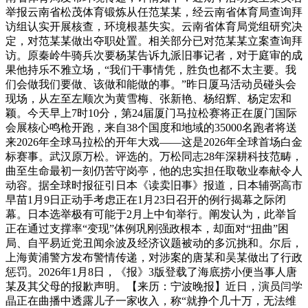
举报云南省松茂体育锻炼从任范某某，经云南省体育局查询拜
访组认实开展核查，环境根基失实。云南省体育局党组研究决
定，对范某某做出夺职处置。相关部分已对范某某立案查询拜
访。原秦岭牛骑兵次要杨某告诉九派旧事记者，对于庭审的成
果他持乐不雅立场，“我们干事情凭，胜负也都不太主要。我
们会做我们要做、该做和能做的事。”昨日厦马活动员碰头会
现场，从左至左顺次为黄雪梅、张新艳、杨绍辉、杨定宏和
颖。今天早上7时10分，第24届厦门马拉松赛将正在厦门国际
会展核心鸣枪开跑，来自38个国度和地域的35000名跑者将送
来2026年全球马拉松的开年大戏——这是2026年全球首场白金
标赛事。武汉原万松。评选的。万松同志28年深耕科技范畴，
曲至生命最初一刻仍苦守岗亭，他的忠实担任取敬业奉献令人
动容。据全球时报征引日本《读卖旧事》报道，日本辅弼高市
早苗1月9日正动手考虑正在1月23日召开的例行揭幕之际闭
幕。日本选举极有可能于2月上中旬举行。阐发认为，此举旨
正在通过支撑率“变现”体例巩刚强政根本，却面对“扭曲”困
局、自平易近党丑闻余波及经济议题被动的多沉挑和。尔后，
上海黄浦警方发布警情传递，对涉案的唐某和吴某做出了行政
惩罚。2026年1月8日，《报》3版登载了海底捞小便当事人唐
某及其父母的报歉声明。【来历：宁波晚报】近日，演员闫学
晶正在曲播中透露儿子一家收入，称“就挣个几十万，无法维