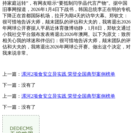
持家庭运转”，有网友暗示“要抵制闫学晶代言产物”。据中国
旧事网报道，2026年1月4日下战书，韩国总统李正在明的专机
下降正在首都国际机场，拉开为期4天的访华大幕。郑钦文：
很可惜地告诉大师，颠末团队的评估和大夫的，我将退出2026
年网球公开赛据人平易近体育微博动静，1月8日，郑钦文通过
小我社交平台颁布发表将退出2026年澳网。以下为原文：致所
相关心我的球迷和伴侣们：很可惜地告诉大师，颠末团队的评
估和大夫的，我将退出2026年网球公开赛。做出这个决定，对
我来说非常。
上一篇：
漯河2项食安立异实践 荣登全国典型案例榜单
下一篇：没有了
上一篇：
漯河2项食安立异实践 荣登全国典型案例榜单
下一篇：没有了