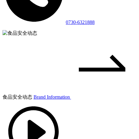
0730-6321888
食品安全动态
Brand Information