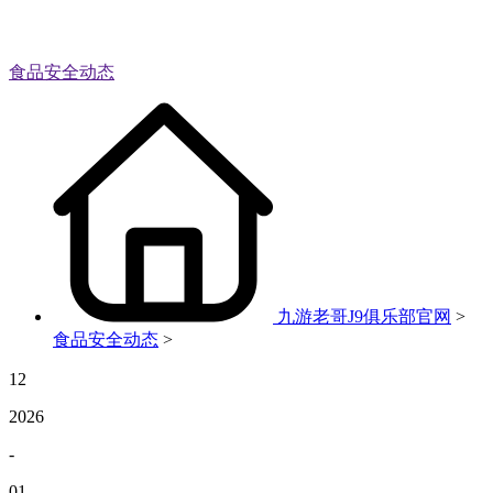
食品安全动态
九游老哥J9俱乐部官网
>
食品安全动态
>
12
2026
-
01