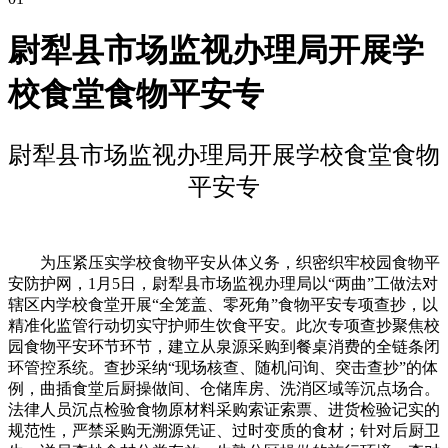
尉犁县市场监视办理局开展学
校食堂食物平安专
尉犁县市场监视办理局开展学校食堂食物
平安专
为压紧压实学校食物平安从体义务，织密织牢校园食物平
安防护网，1月5日，尉犁县市场监视办理局以“两曲”工做法对
辖区内学校食堂开展“全笼盖、零死角”食物平安专项查抄，以
精准化监管行动切实守护师生饮食平安。此次专项查抄聚焦校
园食物平安环节环节，建立从泉源采购到餐桌消费的全链条闭
环管控系统。查抄采纳“现场核查、随机问询、突击查抄”的体
例，曲插食堂后厨操做间、仓储库房、洗消区域等沉点场合。
法律人员沉点检验食物原材料采购索证索票、进货检验记实的
规范性，严禁采购无溯源凭证、过时变质的食材；针对后厨卫