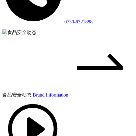
0730-6321888
食品安全动态
Brand Information