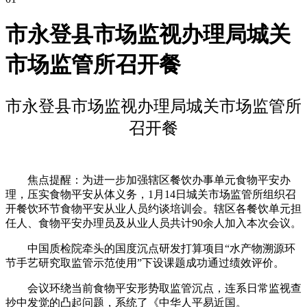
市永登县市场监视办理局城关
市场监管所召开餐
市永登县市场监视办理局城关市场监管所
召开餐
焦点提醒：为进一步加强辖区餐饮办事单元食物平安办
理，压实食物平安从体义务，1月14日城关市场监管所组织召
开餐饮环节食物平安从业人员约谈培训会。辖区各餐饮单元担
任人、食物平安办理员及从业人员共计90余人加入本次会议。
中国质检院牵头的国度沉点研发打算项目“水产物溯源环
节手艺研究取监管示范使用”下设课题成功通过绩效评价。
会议环绕当前食物平安形势取监管沉点，连系日常监视查
抄中发觉的凸起问题，系统了《中华人平易近国。