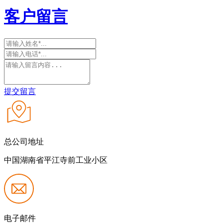
客户留言
提交留言
总公司地址
中国湖南省平江寺前工业小区
电子邮件