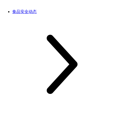
食品安全动态