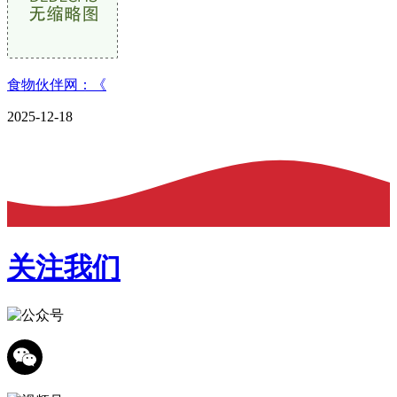
食物伙伴网：《
2025-12-18
关注我们