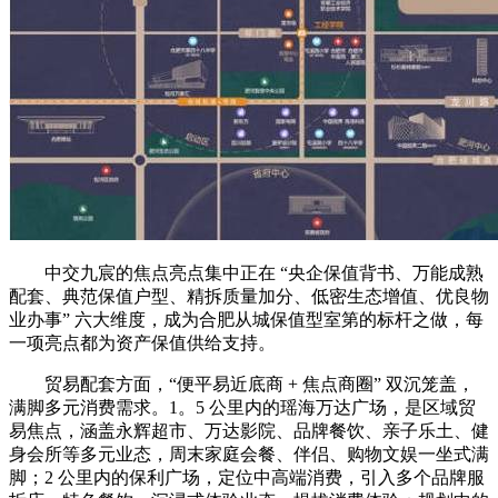
中交九宸的焦点亮点集中正在 “央企保值背书、万能成熟
配套、典范保值户型、精拆质量加分、低密生态增值、优良物
业办事” 六大维度，成为合肥从城保值型室第的标杆之做，每
一项亮点都为资产保值供给支持。
贸易配套方面，“便平易近底商 + 焦点商圈” 双沉笼盖，
满脚多元消费需求。1。5 公里内的瑶海万达广场，是区域贸
易焦点，涵盖永辉超市、万达影院、品牌餐饮、亲子乐土、健
身会所等多元业态，周末家庭会餐、伴侣、购物文娱一坐式满
脚；2 公里内的保利广场，定位中高端消费，引入多个品牌服