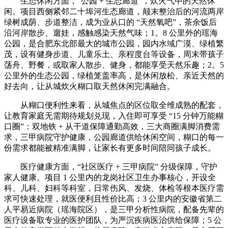
生态休闲方面，“公园 + 生态廊道”，炊火气中的天然休
闲。项目西侧紧邻二十埠河生态廊道，颠末整治后的河流两岸
绿树成荫、步道整洁，成为业从口的 “天然氧吧”，茶余饭后
沿河岸散步、遛娃，感触感染天然气味；1。8 公里外的瑶海
公园，是合肥东北部最大的城市公园，园内水域广漠、绿植繁
茂，设有健身步道、儿童乐土、亲程度台等设备，周末带孩子
荡舟、野餐，或取家人散步、健身，都能享受天然乐趣；2。5
公里外的生态公园，绿植笼盖率高，是休闲放松、亲近天然的
好去向，让从城炊火糊口取天然休闲完满融合。
从糊口便利性来看，从城焦点的区位取全维成熟的配套，
让教育家庭无需期待规划兑现，入住即可享受 “15 分钟万能糊
口圈”：双地铁 + 从干道保障通勤高效，三大商圈满脚消费需
求，三甲病院守护健康，公园廊道供给休闲空间，糊口的每一
份需求都能被精准满脚，让家长有更多时间陪同孩子成长。
医疗健康方面，“社区医疗 + 三甲病院” 分级保障，守护
家人健康。项目 1 公里内的龙岗社区卫生办事核心，开设全
科、儿科、妇科等科室，日常伤风、发烧、体检等根本医疗需
求可快速处理，就医便利且性价比高；3 公里内的安徽省第二
人平易近病院（瑶海院区），是三甲分析性病院，配备先辈的
医疗设备取专业的医护团队，为严沉疾病医治供给保障；5 公