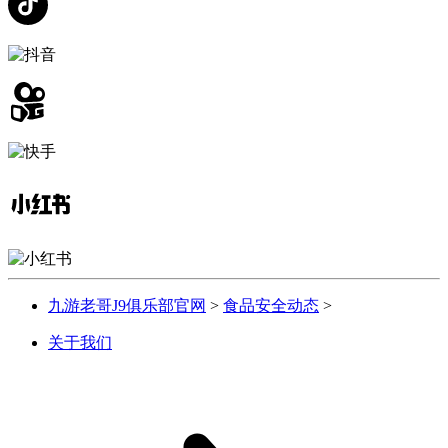
九游老哥J9俱乐部官网
>
食品安全动态
>
关于我们