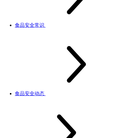
食品安全常识
食品安全动态