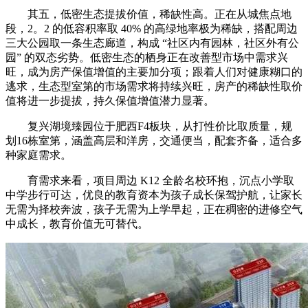
其五，低密生态提拔价值，稀缺性高。正在从城焦点地
段，2。2 的低容积率取 40% 的高绿地率极为稀缺，搭配周边
三大公园取一条生态廊道，构成 “社区内有园林，社区外有公
园” 的双态劣势。低密生态的栖身正在改善型市场中需求兴
旺，成为房产保值增值的主要加分项；跟着人们对健康糊口的
逃求，生态型室第的市场需求将持续兴旺，房产的稀缺性取价
值将进一步提拔，持久保值增值潜力显著。
复兴湖境臻园位于肥西F4板块，从打性价比取质量，规
划16栋室第，涵盖高层和洋房，交通便当，配套齐备，适合多
种家庭需求。
育需求来看，项目周边 K12 全龄名校环抱，沉点小学取
中学步行可达，优良的教育资本为孩子成长保驾护航，让家长
无需为择校奔波，孩子无需为上学早起，正在稠密的进修空气
中成长，教育价值无可替代。