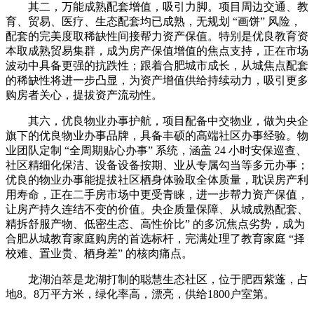
其二，万能成熟配套增值，吸引力脚。项目周边交通、教
育、贸易、医疗、生态配套均已成熟，无规划 “画饼” 风险，
配套的完美度取稀缺性间接帮力资产保值。特别是优良教育资
本取成熟贸易集群，成为房产保值增值的焦点支持，正在市场
波动中具备更强的抗跌性；跟着合肥城市成长，从城焦点配套
的稀缺性将进一步凸显，为资产增值供给持续动力，吸引更多
购房者关心，提拔资产流动性。
其六，优良物业办事护航，项目配备中交物业，做为央企
旗下的优良物业办事品牌，具备丰硕的高端社区办事经验。物
业团队定制 “全周期贴心办事” 系统，涵盖 24 小时安保巡查、
社区精细化保洁、设备设备按期、业从专属勾当等多元办事；
优良的物业办事能提拔社区栖身体验取全体质量，耽误房产利
用寿命，正在二手房市场中更受青睐，进一步帮力资产保值，
让房产持久连结不变的价值。央企质量保障、从城成熟配套、
精拆舒服产物、低密生态、高性价比” 的多沉焦点劣势，成为
合肥从城教育家庭购房的首选标杆，完满处理了教育家庭 “择
校难、置业贵、栖身差” 的核肉痛点。
龙湖泊萃是龙湖打制的聪慧生态社区，位于肥西紫蓬，占
地8。8万平方米，绿化率高，漂亮，供给1800户室第。