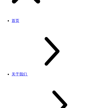
首页
关于我们