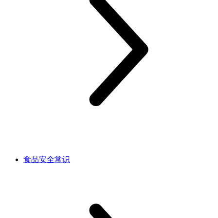
食品安全常识