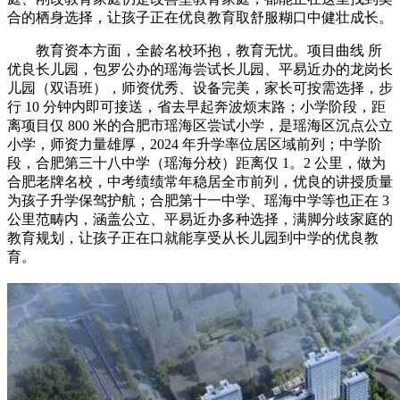
合的栖身选择，让孩子正在优良教育取舒服糊口中健壮成长。
教育资本方面，全龄名校环抱，教育无忧。项目曲线 所
优良长儿园，包罗公办的瑶海尝试长儿园、平易近办的龙岗长
儿园（双语班），师资优秀、设备完美，家长可按需选择，步
行 10 分钟内即可接送，省去早起奔波烦末路；小学阶段，距
离项目仅 800 米的合肥市瑶海区尝试小学，是瑶海区沉点公立
小学，师资力量雄厚，2024 年升学率位居区域前列；中学阶
段，合肥第三十八中学（瑶海分校）距离仅 1。2 公里，做为
合肥老牌名校，中考绩绩常年稳居全市前列，优良的讲授质量
为孩子升学保驾护航；合肥第十一中学、瑶海中学等也正在 3
公里范畴内，涵盖公立、平易近办多种选择，满脚分歧家庭的
教育规划，让孩子正在口就能享受从长儿园到中学的优良教
育。