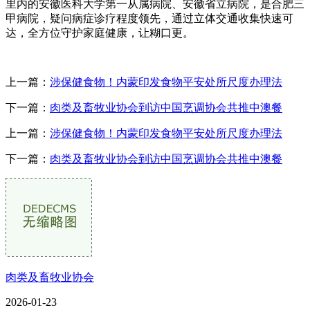
里内的安徽医科大学第一从属病院、安徽省立病院，是合肥三
甲病院，疑问病症诊疗程度领先，通过立体交通收集快速可
达，全方位守护家庭健康，让糊口更。
上一篇：
涉保健食物！内蒙印发食物平安处所尺度办理法
下一篇：
肉类及畜牧业协会到访中国烹调协会共推中澳餐
上一篇：
涉保健食物！内蒙印发食物平安处所尺度办理法
下一篇：
肉类及畜牧业协会到访中国烹调协会共推中澳餐
肉类及畜牧业协会
2026-01-23