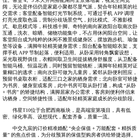
佳。客堂 4。5 米大开间搭配南向全景落地窗，视觉空间宽
阔，无论是伴侣仍是家庭小聚都尽显气派，契合年轻精英的社
交需求；客堂配备智能灯光节制系统，可通过手机 APP 调理
灯亮光度取色温，营制分歧场景空气，好比模式、不雅影模
式、歇息模式等，科技感十脚。奇特的南向家政阳台取南次卧
互通，洗衣、晾晒、储物功能集中，不占用休闲阳台空间，让
客堂阳台成为纯粹的休闲不雅景或健身区，摆放跑步机、瑜伽
垫等设备，满脚年轻精英健身需求；阳台配备智能晾衣架，支
撑手机 APP 节制起落，便利适用。从卧采用转角飘窗设想，
采光取视野俱佳，衣帽间取卫生间提拔栖身舒服度，从卫配备
智能马桶、恒温花洒，同时预留智能镜柜，满脚年轻精英对证
量糊口的逃求；南向次卧可做为儿童房，紧邻从卧便利照应，
预留书桌取衣柜，适配三口之家的栖身需求；北向卧室可矫捷
为书房、健身室或客房，此中书房可取从卧打通，构成 “从卧
+ 书房” 的矫捷结构，满脚居家办公需求，客房则便利伴侣来
访栖身，空间矫捷性强，适配年轻精英家庭成长的分歧阶段。
伟星T10位于合肥西南板块，是高端室第项目，具有低
密、绿化率高、设想现代，配套齐备，质量一流。
中交九宸的订价精准婚配 “央企保值 + 万能配套 + 精拆质
量” 的焦点价值，为分歧预算的保值型购房者供给矫捷选择。