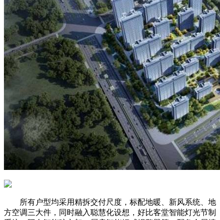
所有户型均采用精拆交付尺度，标配地暖、新风系统、地
方空调三大件，同时融入聪慧化设想，好比客堂智能灯光节制