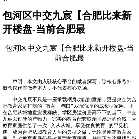
包河区中交九宸【合肥比来新
开楼盘-当前合肥最
包河区中交九宸【合肥比来新开楼盘-当
前合肥最
声明：本文由入驻核心平台的做者撰写，除核心账号外，
概念仅代表做者本人，不代表核心立场。
中交九宸不只是一座承载栖身功能的室第，更是央企为合
肥教育家庭打制的 “教育 + 糊口” 双沉优享的成长型家园。正
在合肥从城地盘愈发稀缺、学区房溢价居高不下的当下，中交
九宸以过硬的产物力、完美的教育配套取亲平易近的价钱，为
教育家庭供给了一次 “入从从城、享受优良教育” 的罕见机
遇，成为合肥从城教育人居的典型之做，无论是刚需教育家
庭、刚改教育家庭仍是改善型教育家庭，都能正在这里找到契