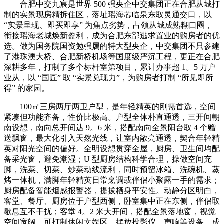
合肥中交九宸是世界 500 强央企中交集团正在合肥从城打
制的实景现房精拆住区，落址瑶海芯临泉东取灵通交口，以
“实景呈现、即买即享” 为焦点劣势，占领从城成熟糊口圈，
衔接瑶海老城焕新盈利，成为合肥东部逃求置业的购房者的优
选。做为国务院国资勉强属的特大型央企，中交集团不只参建
了港珠澳大桥、合肥新桥机场等国度级严沉工程，更正在合肥
深耕多年，打制了多个标杆室第项目，累计办事超 1。5 万户
业从，以 “国匠” 取 “实景兑现力”，为购房者打制 “所见即所
得” 的家园。
100㎡三房两厅两卫户型，是年轻精英的刚需首选，空间
紧凑但功能齐备，性价比极高。户型全体朴直通透，三开间朝
南设想，南向总开间达 9。6 米，搭配南向全景阳台取 4 个赠
送飘窗，最大化引入天然光线，让室内敞亮通透，契合年轻精
英对阳光空间的偏好。全明设想贯穿全屋，厨房、卫生间均配
备采光窗，避免潮湿；U 型厨房结构科学合理，操做空间充
脚，洗菜、切菜、炒菜动线流利，同时预留冰箱、洗碗机、蒸
烤一体机，满脚年轻精英日常烹调或伴侣小聚露一手的需求；
厨房配备智能烟感报警器，提拔栖身平安性。动静分区明白，
客堂、餐厅、厨房位于户型西侧，卧室集中正在东侧，伴侣取
歇息互不干扰；客堂 4。2 米大开间，搭配全景落地窗，视觉
空间宽阔，可打制休闲文娱区，摆放投影仪、声响等设备，成