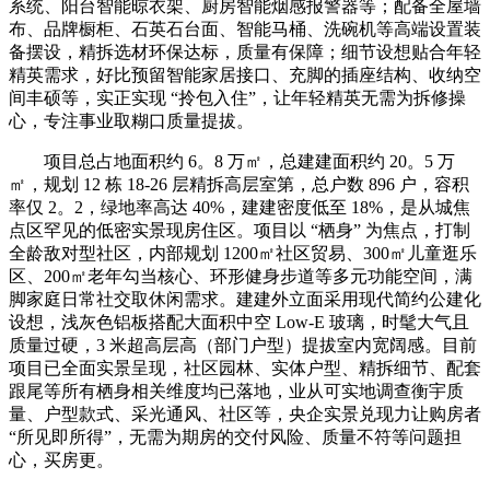
系统、阳台智能晾衣架、厨房智能烟感报警器等；配备全屋墙
布、品牌橱柜、石英石台面、智能马桶、洗碗机等高端设置装
备摆设，精拆选材环保达标，质量有保障；细节设想贴合年轻
精英需求，好比预留智能家居接口、充脚的插座结构、收纳空
间丰硕等，实正实现 “拎包入住”，让年轻精英无需为拆修操
心，专注事业取糊口质量提拔。
项目总占地面积约 6。8 万㎡，总建建面积约 20。5 万
㎡，规划 12 栋 18-26 层精拆高层室第，总户数 896 户，容积
率仅 2。2，绿地率高达 40%，建建密度低至 18%，是从城焦
点区罕见的低密实景现房住区。项目以 “栖身” 为焦点，打制
全龄敌对型社区，内部规划 1200㎡社区贸易、300㎡儿童逛乐
区、200㎡老年勾当核心、环形健身步道等多元功能空间，满
脚家庭日常社交取休闲需求。建建外立面采用现代简约公建化
设想，浅灰色铝板搭配大面积中空 Low-E 玻璃，时髦大气且
质量过硬，3 米超高层高（部门户型）提拔室内宽阔感。目前
项目已全面实景呈现，社区园林、实体户型、精拆细节、配套
跟尾等所有栖身相关维度均已落地，业从可实地调查衡宇质
量、户型款式、采光通风、社区等，央企实景兑现力让购房者
“所见即所得”，无需为期房的交付风险、质量不符等问题担
心，买房更。