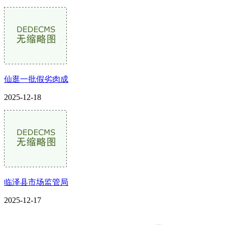
仙逛一批假劣肉成
2025-12-18
临泽县市场监管局
2025-12-17