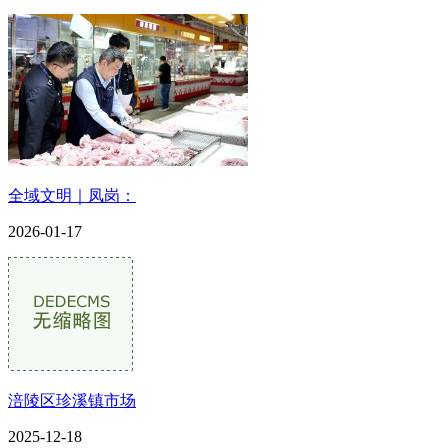
全域文明｜凤岗：
2026-01-17
涪陵区珍溪镇市场
2025-12-18