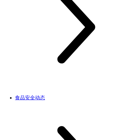
食品安全动态