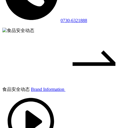
0730-6321888
食品安全动态
Brand Information