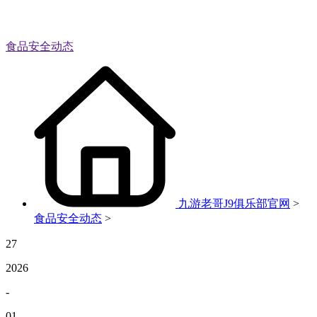
食品安全动态
九游老哥J9俱乐部官网
>
食品安全动态
>
27
2026
-
01