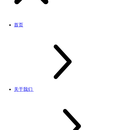
首页
关于我们