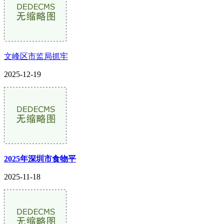
文峰区市监局抓牢
2025-12-19
2025年深圳市食物平
2025-11-18