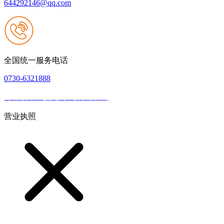
644292146@qq.com
全国统一服务电话
0730-6321888
网站建设：九游老哥J9俱乐部官网
|
网站地图
本网站支持IPV6
营业执照