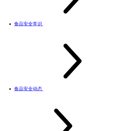
食品安全常识
食品安全动态