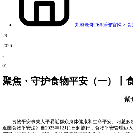
九游老哥J9俱乐部官网
>
食
29
2026
-
01
聚焦・守护食物平安（一）丨食
聚
食物平安事关人平易近群众身体健康和生命平安。习总多次对
近国食物平安法》自2025年12月1日起施行，食物平安管理