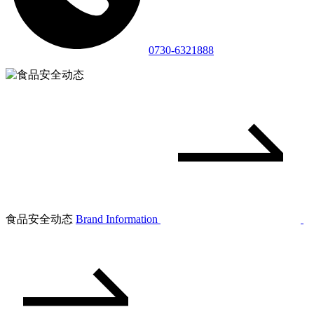
0730-6321888
食品安全动态
Brand Information