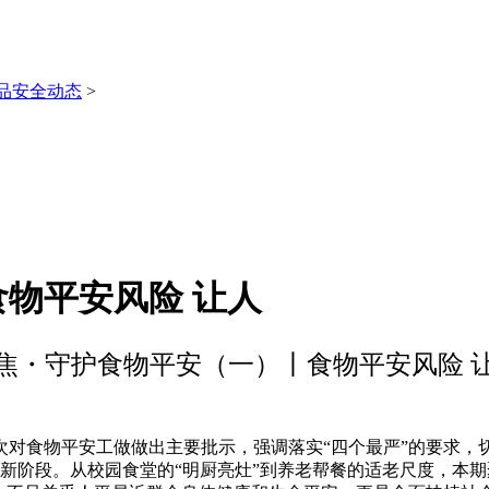
品安全动态
>
物平安风险 让人
焦・守护食物平安（一）丨食物平安风险 
食物平安工做做出主要批示，强调落实“四个最严”的要求，切
迈入新阶段。从校园食堂的“明厨亮灶”到养老帮餐的适老尺度，本