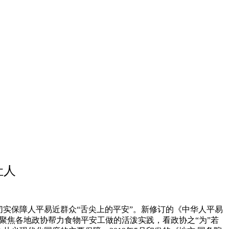
让人
实保障人平易近群众“舌尖上的平安”。新修订的《中华人平易
期聚焦各地政协帮力食物平安工做的活泼实践，看政协之“为”若