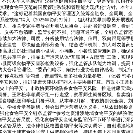
，不只关乎人平易近群众身体健康和生命平安，更是全面扶植社会从
根基实现食物平安范畴国度管理系统和管理能力现代化”方针。本年
要求。“这标记着我国食物平安管理迈入统筹全链条、全周期、全
系统扶植”纳入《2025年协商打算》，组织相关界别委员开展视
任人、相关专家学者等召开看法互换会，并赴省进修调查，看到
叉、义务不敷清晰，监管协同不脚、消息互通不畅，全链条监管还
持续加大法律、司度，分析使用结合法律、信用、双向跟尾等手
笼盖监管；尽快健全跨部分会商、结合法律机制，加大对农兽药
要高度注沉处理目前小做坊、小摊贩、小餐饮监管难问题，确保
息共享平台，推品出产运营从体“互联网﹢AI监管”工做，实
市县两级食物平安查验检测设备，强化监管步队能力培训，提高
的大合唱管理径。”委员们暗示，阐扬行业协会自律感化，制定
“你点我检”等勾当，普遍带动更多社会力量参取。（记者 韩
物平安风险，推进健康天津扶植”列入主要协商打算。市政协王常
舌尖上的平安”。市政协要环绕防备食物平安风险、推进健康天津
就餐。王常松率领调研组一行走堂，察看师生就餐区域、售卖窗
看食物配送和学生用餐环境。从本年2月起，市政协副张金英、
头、学校食堂等调研，领会出产运营者从体义务、“从农田到餐桌
强化食物平安全链条监管”“参考之资港澳地域食物平安的经验做
园食物平安监管尺度、强化食物平安全链条监管的环节环节等进行
安监管系统、法令律例及校园食物平安等深切调研，自创港澳地
充实必定天津市食物平安工做取得的成效，持续五年正在国度查核