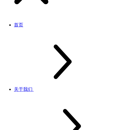
首页
关于我们