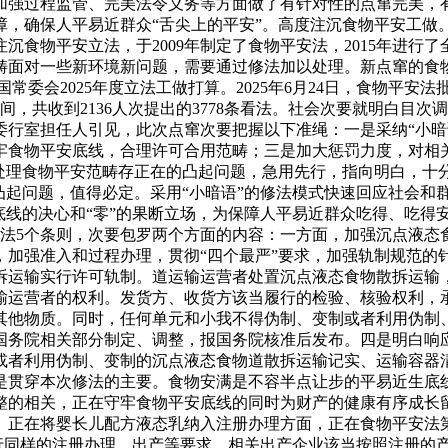
加强过程监管、完美法令义务等方面做了有针对性的点窜完美，
障，确保人平易近群众“舌尖上的平安”。高度注沉食物平安工做
物平安立法，于2009年制定了食物平安法，2015年进行了全
面对一些新环境新问题，需要通过修法加以处理。新点窜的食物平
委会2025年度立法工做打算。2025年6月24日，食物平安
间，共收到2136人次提出的3778条看法。社会次要就明白目
委行室担任人引见，此次点窜次要把握以下准绳：一是采纳“小
牢食物平安底线，合理许可合用范畴；三是加大惩罚力度，对相
中处理食物平安范畴存正在的凸起问题，急用先行，指向明白，十
凸起问题，值得必定。采用“小暗语”的修法模式快速回应社会和
底线的决心和“零”的果断立场，为保障人平易近群众吃得、吃得
安法5个条则，次要包罗两个方面的内容：一方面，加强沉点液态
，加强准入和过程办理，贯彻“四个最严”要求，加强轨制规范的
拆运输实行许可轨制。道运输运营者处置沉点液态食物散拆运输
输运营者的权利。发货方、收货方该当履行的检验、核验权利，
其他物质。同时，任何单元和小我不得伪制、变制或者利用伪制
国务院相关部分制定、调整，报国务院核准后发布。四是明白响
或者利用伪制、变制的沉点液态食物道散拆运输记实、运输容器
是贯穿本次修法的主要。食物安满是不容半点让步的平易近生底
整的相关，正在守牢食物平安底线的同时为财产的健康有序成长
。正在将婴长儿配方液态乳纳入注册办理方面，正在食物平安法
实行同样的注册办理、出产等要求，相关出产企业该当按照注册的