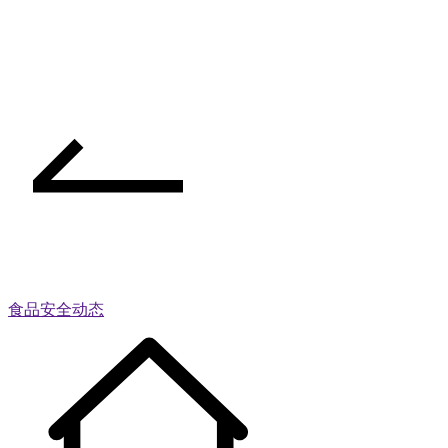
食品安全动态