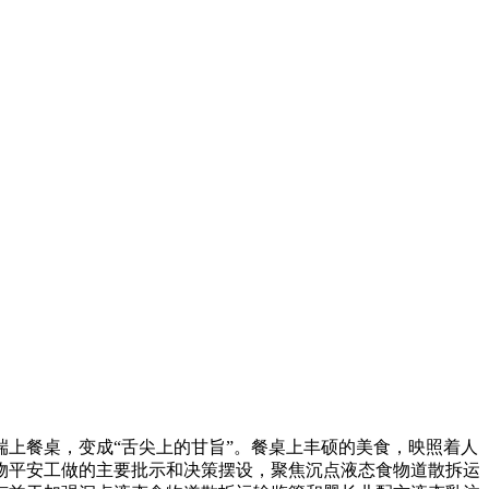
上餐桌，变成“舌尖上的甘旨”。餐桌上丰硕的美食，映照着人
物平安工做的主要批示和决策摆设，聚焦沉点液态食物道散拆运