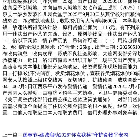
牌珍珠喷鼻粳米（净含量：25kg，出产日期：20250510
述商品予以就地，并向当事人就地制发临市监土强制〔2025〕12
泉县土陂乡发蒙长儿园食堂于2025年9月30日从其学校对面粮
残剩22。7kg被就地查获，收取费用每人每学期600元，本学
钱，故违法所得无法计较，原料货值金额为：115元。有下列
用于违法出产运营的东西、设备、原料等物品；违法出产运营
二十倍以下罚款；情节严沉的，吊销许可证：（二）用跨越保
2。乡润牌珍珠喷鼻粳米（净含量：25kg，出产日期：2025
布收集消息，收集次序，形成不良社会影响。大连网安部分深切
救援能力，近日，洛阳市偃师区组织开展了一场平安出产变乱
查验各相关本能机能部分应急响应、物资调配和现场措置能力
日，打掉3处不法储存、发卖烟花爆仗，查获各类烟花爆仗80
网安大队按照上级移交线索，深切研判、扩线侦查，成功查处一批操
04！462月5日江西乐平市发布警情传递：警情传递2026年
产园内人头攒动，由惠济区科学手艺协会、区卫生健康委员会
《关于调整优化部门住房公积金贷款政策的通知》，对部门贷
善需求新政全面提高了住房公积金贷款的根本额度。经查，欢
置，由他人领取应由本人领取的费用，借用办理办事对象车辆
上一篇：
送春节-姚城启动2026“你点我检”守护食物平安勾