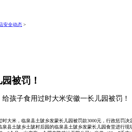
品安全动态
>
儿园被罚！
给孩子食用过时大米安徽一长儿园被罚！
，临泉县土陂乡发蒙长儿园被罚款3000元，行政惩罚决定书文
于临泉县土陂乡土陂村后园的临泉县土陂乡发蒙长儿园食堂进行