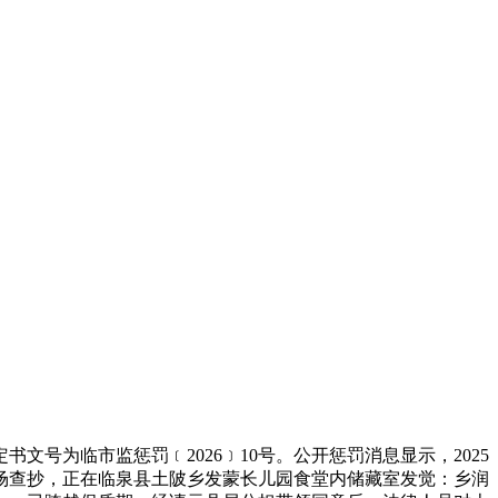
号为临市监惩罚﹝2026﹞10号。公开惩罚消息显示，2025
现场查抄，正在临泉县土陂乡发蒙长儿园食堂内储藏室发觉：乡润