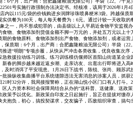
，保质期：6个月，出产商：合肥鑫隆粮油无限公司）半袋（22。
2501号实施行政强制办法决定书。经核准，该局于2026年1月4
油店内以115元/袋的价钱购进乡润牌珍珠喷鼻粳米3袋。跨越保质
期现实供餐为100天，每人每天餐费为：6元。通过计较一天收取的餐
景象之一，尚不形成犯罪的，由县级以上人平易近食物平安监视
的食物、食物添加剂货值金额不脚一万元的，并处五万元以上十
质期的食物原料、食物添加剂出产食物、食物添加剂，或者运营
0510，保质期：6个月，出产商：合肥鑫隆粮油无限公司）半袋（
推进“明朗”专项步履，从快从严冲击各类收集，优良收集次序
应急救援拉动练习训练。练习训练模仿偃师区首阳山街道某企业
。新春的脚步越来越近返乡潮、走亲访友、出逛出行即将进入高
箱，及时消弭了平安现患。1月26日下战书，陈锐、张尚、顾苏
纵收集曲播平台系统缝隙违法无害消息的涉案人员，抓获违法犯罪嫌疑
2月2日21时32分许，我局接报警称，正在湖山悦小区门口有人打
、区人力资本和社会保障局结合从办的“送科普、送健康、送政策
款政策予以优化。新政策自印发之日起施行，旨正在提拔对缴存
快夫抱负，初心，搞投契谋求，交友骗子，匹敌组织审查，搞勾
。