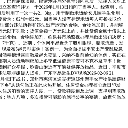
7千克），已跨越保质期。经请示县局分担带领同意后，法律人员对上
日立案查询拜访，于2026年1月13日扣问了当事人。经查明，临
期后利用了一次一共2。3kg，用于制做米饭给长儿园学生食用，
费为：82*6=492元。因当事人没有标定米饭每人每餐收取价
办理部分违法所得和违法出产运营的食物、食物添加剂，并能够
万元以下罚款；货值金额一万元以上的，并处货值金额十倍以上
上述食物、食物添加剂。临泉县市场监视办理局做出惩罚决定：
22。7千克）。近期，个体网平易近为了吸引眼球、赔取流量，发
，现发布5起典型案例！案例一。为全面提拔平安出产变乱应急
因酒精槽泄露而激发起火变乱，采纳不提前通知的体例，实正在
峰期人员流动稠密加上冬季低温健康平安可不克不及草率！近
武接到群众举报，称泰山附近有车辆疑似存放物品。近日，平度市
人15名。广东平易近生DV现场2026-02-06 21！
斗。2月4日下战书，郑州市惠济区送宾街道郑州聚丰农产物供应链财
下乡”从题勾当正在此火热开展。住房资金办理核心近日印发
人住房消费的支撑力度。一、贷款额度遍及上调，支撑刚需取改
当；地方八项，多次接管可能影响施行公事的宴请、旅逛勾当放