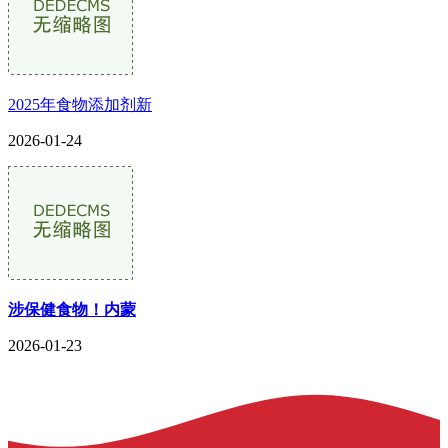
2025年食物添加剂新
2026-01-24
涉保健食物！内蒙
2026-01-23