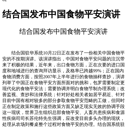
结合国发布中国食物平安演讲
结合国发布中国食物平安演讲
结合国驻华系统10月22日正在发布了一份相关中国食物平
安的不按期演讲。该演讲指出，中国对食物平安问题的注沉带
来了积极的结果，近年来，出口食物方面，正在次要的进口国
度和地域进行的查询拜访显示，及格率已跨越99%；正在国内
食物消费方面，按照2007年上半年进行的食物抽样查抄，演讲
列举了中国正在食物平安方面所面对的挑和，包罗需要制定更
现代化的食物平安法；需要协调并明白食物节制办理系统；改
善监视、查抄和法律系统；针对好处相关者如居平易近、针对
目前中国有相对较多的部分参取食物平安范畴的工做，但同时
正在制定政策和施行这些政策方面又缺乏现实无效的协调手段
这一现状，世界卫生组织总部食物平安、人畜共患疾病和食源
性疾病司司长苏伦特先生强调，应改变目前多头办理的现状，
处理从农场到餐桌整个过程对食物平安的办理。结合国系统驻