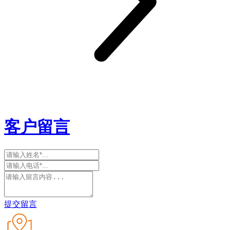
客户留言
提交留言