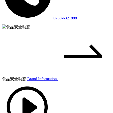
0730-6321888
食品安全动态
Brand Information