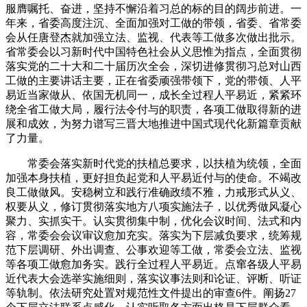
服膺嘱托、奋进，坚持不懈沿着习总的标的目的阔步前进。一
年来，省委高度注沉、全面加强对工做的带领，省委、省常委
会从任唐登杰就加强立法、监视、代表等工做多次做出批示。
省常委会以习新时代中国特色社会从义思惟为指点，全面贯彻
落实党的二十大和二十届历次全会，深切进修贯彻习总对山西
工做的主要讲话主要，正在省委顽强带领下，党的带领、人平
易近当家做从、依国无机同一，成长全过程人平易近，紧紧环
绕全省工做大局，履行法令付与的职责，各项工做取得新的进
展和成效，为努力谱写三晋大地推进中国式现代化新篇章贡献
了力量。
常委会落实新时代党的扶植总要求，以扶植为统领，全面
加强本身扶植，更好担负起党和人平易近付与的使命。不竭改
良工做做风。安稳树立和践行准确政绩不雅，力戒形式从义、
权要从义，修订贯彻落实地方八项实施法子，以优秀做风凝心
聚力、实抓实干。认实贯彻集中制，优化会议时间、法式和内
容，常委会会议审议愈加充实。落实为下层减负要求，统筹规
范下层调研、外出调查、公事欢迎等工做，常委会立法、监视
等各项工做愈加务实。践行全过程人平易近。点窜各级人平易
近代表大会选举实施细则，落实议事法则和论证、评断、听证
等轨制。依法研究处置对规范性文件提出的审查6件。阐扬27