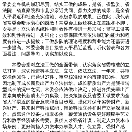
常委会各机构履职尽责、结实工做的成果，是省、省监委、省
法院、省查察院和市县乡亲近共同、鼎力支撑的成果，是全省
人平易近和社会充实信赖、积极参取的成果。正在此，我代表
省常委会暗示衷心的感激！常委会工做还存正在差距和不脚，
次要是：立法的系统性和时效性有待进一步加强；监视工做实
效和刚性有待进一步强化；办事保障代表依法履职的能力和程
度有待进一步提拔；工做步队的理论程度和营业能力还需要进
一步提高。常委会将盲目接管人平易近监视，听代替表和各方
面看法，问题导向，切实加以改良。
常委会党对立法工做的全面带领，认实落实省委核准的立
法打算，深切推进科学立法、立法、依法立法。一年来，共审
议律例30件，已通过27件，审查核准设区的市律例38件。加速
因地制宜成长新质出产力立法供给。成长新质出产力是我省转
型成长的沉中之沉。常委会依法做出决定，推进各类先辈出产
要素向成长新质出产力集聚，把决策摆设及省委工做要求为全
省人平易近的配合意志和盲目步履。强化对保守劣势财产、新
兴财产、将来财产科技赋能，鞭策科技立异和财产立异深度融
合。点窜通信设备扶植取条例，鞭策通信设备更好顺应手艺立
异和数字经济成长需要。贯彻人才强省计谋，制定人力资本市
场条例，更好阐扬人力资本办事聚人才、促立异、强财产感