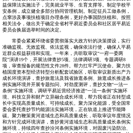
益保障法实施法子，完美就业平等、生育支撑等。制定学校平
安条例，成立健全多部分协同管理机制。制定征兵工做条例，
点窜涉及事项扶植项目办理条例，更好办事国防扶植和。按照
相关法令，做出关于确定全省村平易近委员会和社区居平易近
委员会换届选举时间的决定。
常委会紧紧环绕省委贯彻落实大政方针的决策摆设，实行
准确监视、无效监视、依法监视，确保依法行使，确保人平易
近群众权益获得和实现。一年来，共听取审议“一府一委两
院”演讲19个，开展法律查抄5项、法律调研3项、专题调研8
项，审查报备的规范性文件28件。帮力扛牢严沉使命。聚力扶
植国度资本型经济转型分析配套试验区，听取审议新质出产力
成长环境演讲，查抄旅逛法及我省旅逛条例、旅逛成长推进条
例实施环境并开展专题扣问、对劲度测评，查抄文物“一法一
条例”实施环境，调研平易近营经济推进“一法一条例”实施环
境、科技立异和财产立异融合成长环境，帮力我省正在转型成
长中实现高质量成长、可持续成长。聚力深化能源，受全国常
委会委托查抄节约能源法实施环境，正在轨道上推进节能降
碳。聚力鞭策黄河道域生态和高质量成长，听取审议年度情况
和方针完成环境演讲，查抄黄河道域生态和高质量成长条例实
施环境，持续四年查抄汾河条例实施环境，对固废污染防治、