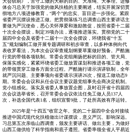
大会轨制》，苦守工做的大标的目的、大准绳、大事理。进修
体会习总关于加强党的做风扶植的主要阐述，结实开展深切贯
彻地方八项进修教育，“两个”的忠实、盲目进一步强化。紧跟
省委严沉摆设推进工做。把贯彻落练习总调查山西主要讲话主
要做为严沉使命，悉心关怀厚爱和激励敦促，按照省委十二届
十次全会摆设，制定39项办法，逐项推进落实。贯彻党的二十
届四中全会及省委十二届十一次全会摆设，环绕我省“十五
五”规划编制工做开展专题调研和初步审查，以多种体例向代
表收罗看法，为本次会议审查规划纲要草案做好预备。严酷施
行党的带领各项轨制。常委会党组阐扬把标的目的、管大局、
保落实感化，紧紧环绕省委工做放置谋划和推进各项工做，党
的带领贯穿工做各方面全过程。严酷施行请示演讲轨制，全年
就严沉问题、主要事项向省委请示演讲26次，报送工做动态9
期。常委会会议和从任会议主要议题党组事先会商决定机制。
党小组感化。落实及省委人事放置企图，及时召开省十四届四
次会议选举省长，召开常委会会议依法任免工做人员137人
次，补选全国代表1名，组织宣誓9批，了处所高效有序运转。
2025年是“十四五”收官之年。党的二十届四中全会对接续
推进中国式现代化扶植做出计谋摆设，意义严沉、影响深远。
习总第五次亲临山西调查，颁发主要讲话、做出主要，为做好
山西工做供给了科学指南和底子遵照。省委率领全省人平易近