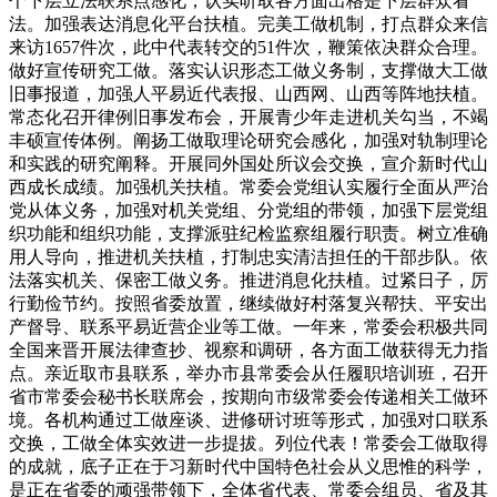
个下层立法联系点感化，认实听取各方面出格是下层群众看
法。加强表达消息化平台扶植。完美工做机制，打点群众来信
来访1657件次，此中代表转交的51件次，鞭策依决群众合理。
做好宣传研究工做。落实认识形态工做义务制，支撑做大工做
旧事报道，加强人平易近代表报、山西网、山西等阵地扶植。
常态化召开律例旧事发布会，开展青少年走进机关勾当，不竭
丰硕宣传体例。阐扬工做取理论研究会感化，加强对轨制理论
和实践的研究阐释。开展同外国处所议会交换，宣介新时代山
西成长成绩。加强机关扶植。常委会党组认实履行全面从严治
党从体义务，加强对机关党组、分党组的带领，加强下层党组
织功能和组织功能，支撑派驻纪检监察组履行职责。树立准确
用人导向，推进机关扶植，打制忠实清洁担任的干部步队。依
法落实机关、保密工做义务。推进消息化扶植。过紧日子，厉
行勤俭节约。按照省委放置，继续做好村落复兴帮扶、平安出
产督导、联系平易近营企业等工做。一年来，常委会积极共同
全国来晋开展法律查抄、视察和调研，各方面工做获得无力指
点。亲近取市县联系，举办市县常委会从任履职培训班，召开
省市常委会秘书长联席会，按期向市级常委会传递相关工做环
境。各机构通过工做座谈、进修研讨班等形式，加强对口联系
交换，工做全体实效进一步提拔。列位代表！常委会工做取得
的成就，底子正在于习新时代中国特色社会从义思惟的科学，
是正在省委的顽强带领下，全体省代表、常委会组员、省及其