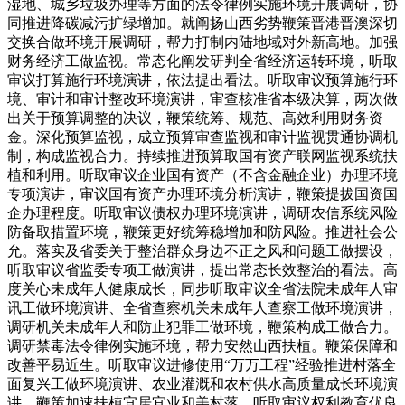
湿地、城乡垃圾办理等方面的法令律例实施环境开展调研，协
同推进降碳减污扩绿增加。就阐扬山西劣势鞭策晋港晋澳深切
交换合做环境开展调研，帮力打制内陆地域对外新高地。加强
财务经济工做监视。常态化阐发研判全省经济运转环境，听取
审议打算施行环境演讲，依法提出看法。听取审议预算施行环
境、审计和审计整改环境演讲，审查核准省本级决算，两次做
出关于预算调整的决议，鞭策统筹、规范、高效利用财务资
金。深化预算监视，成立预算审查监视和审计监视贯通协调机
制，构成监视合力。持续推进预算取国有资产联网监视系统扶
植和利用。听取审议企业国有资产（不含金融企业）办理环境
专项演讲，审议国有资产办理环境分析演讲，鞭策提拔国资国
企办理程度。听取审议债权办理环境演讲，调研农信系统风险
防备取措置环境，鞭策更好统筹稳增加和防风险。推进社会公
允。落实及省委关于整治群众身边不正之风和问题工做摆设，
听取审议省监委专项工做演讲，提出常态长效整治的看法。高
度关心未成年人健康成长，同步听取审议全省法院未成年人审
讯工做环境演讲、全省查察机关未成年人查察工做环境演讲，
调研机关未成年人和防止犯罪工做环境，鞭策构成工做合力。
调研禁毒法令律例实施环境，帮力安然山西扶植。鞭策保障和
改善平易近生。听取审议进修使用“万万工程”经验推进村落全
面复兴工做环境演讲、农业灌溉和农村供水高质量成长环境演
讲，鞭策加速扶植宜居宜业和美村落。听取审议权利教育优良