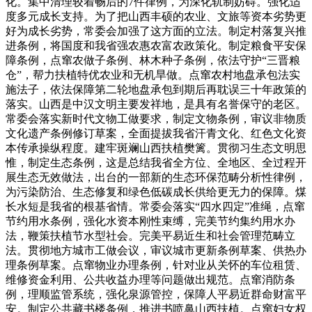
化。集中清理较着畅后的7件律例，为深化轨制妨碍。强化适
度多元成长支持。为了把山西丰硕的农业、文旅等资本劣势更
好为成长劣势，常委会加强了这方面的立法。制定村落复兴推
进条例，将国度和我省强农惠农富农政策化。制定粮食平安保
障条例，点窜农做子条例、林木种子条例，依法守护“三晋粮
仓”，帮力扶植特优农业和无机旱做。点窜农村地盘承包法实
施法子，依法保障第二轮地盘承包到期后再耽误三十年政策的
落实。山西是中汉文明主要发祥地，是具有名誉保守的老区。
常委会落实新时代文物工做要求，制定文物条例，审议非物质
文化遗产条例修订草案，全面提拔我省汗青文化、红色文化资
本传承操纵程度。建牢斑斓山西扶植樊篱。贯彻习生态文明思
惟，制定生态条例，这是总结我省全方位、全地区、全过程开
展生态无效做法，出台的一部新的生态环保范畴分析性律例，
为污染防治、生态修复和绿色低碳成长供给更无力的保障。煤
长水短是我省的根基省情。常委会落实“四水四定”准绳，点窜
节约用水条例，强化水资本刚性束缚，完美节约集约用水办
法，鞭策扶植节水型社会。完美平易近生和社会管理范畴立
法。贯彻地方城市工做会议，审议城市更新条例草案、供热办
理条例草案。点窜物业办理条例，针对业从关怀的车位租赁、
维修资金利用、公共收益办理等问题做出规范。点窜消防条
例，理顺监管系统，强化泉源管控，保障人平易近群命财富平
安。制定公共藏书楼条例，推进书喷鼻山西扶植。点窜妇女权