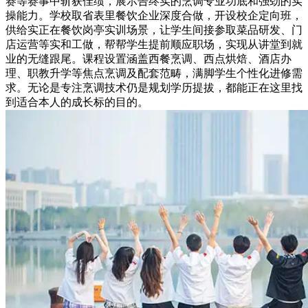
赛等赛事中斩获佳绩，展示告终实的烹调专业功底和强劲的实
操能力。学校取省表里餐饮企业深度合做，开设校企定向班，
供给实正在餐饮岗亭实训场景，让学生间接参取菜品研发、门
店运营等实和工做，帮帮学生提前顺应职场，实现从讲堂到就
业的无缝跟尾。课程设置涵盖西餐烹调、西点烘焙、酒店办
理、职教升学等焦点烹调及配套范畴，满脚学生个性化进修需
求。无论是专注烹调技术仍是规划学历提拔，都能正在这里找
到适合本人的成长标的目的。