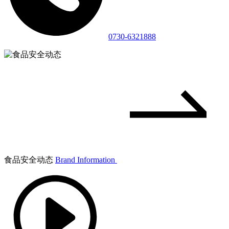
0730-6321888
食品安全动态
Brand Information