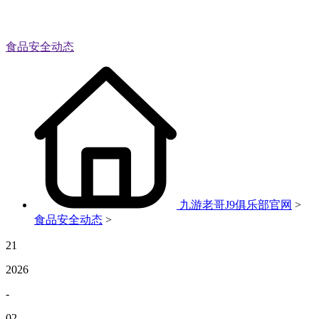
食品安全动态
九游老哥J9俱乐部官网
>
食品安全动态
>
21
2026
-
02