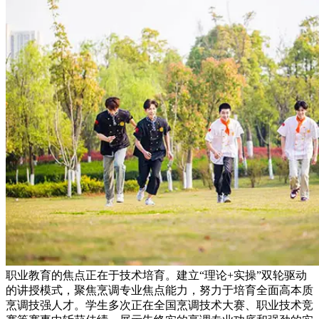
职业教育的焦点正在于技术培育。建立“理论+实操”双轮驱动
的讲授模式，聚焦烹调专业焦点能力，努力于培育全面高本质
烹调技强人才。学生多次正在全国烹调技术大赛、职业技术竞