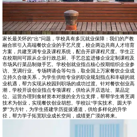
家长最关怀的“出”问题，学校具有多沉就业保障：我们的产教
融合班引入高端餐饮企业的手艺尺度，校企两边共商人才培育
方案，共建烹调专业及课程系统，配合开辟课程尺度。学生正
在校期间可跟从企业行政总厨、手艺总监进修企业定制课程及
市场风行菜品制做手艺。学校创就业指点核心按期组织企业参
访、烹调行业、专场聘请会等勾当，取全国上万家餐饮企业成
立持久合做关系，为学生供给专业的职业规划指点和丰硕的就
业机遇，帮力实现从校园到职场的成功过渡。针对餐饮创业高
潮，学校开设创业指点专项课程，供给从开店选址、菜品定
位、运营办理到食材资本对接的全方位支撑，帮帮学生将烹调
技术为创业，实现餐饮创业胡想。学校以“学实技术、圆大学
梦”为方针，为学生搭建学历提拔通道，供给多样化的升学
径，帮力学子拓宽职业成长空间，成绩更广漠的将来。