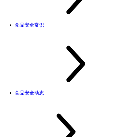
食品安全常识
食品安全动态