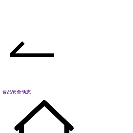
食品安全动态