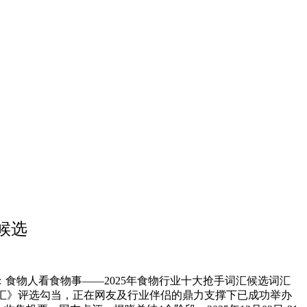
候选
食物人看食物事——2025年食物行业十大抢手词汇候选词汇
手词汇》评选勾当，正在网友及行业伴侣的鼎力支撑下已成功举办