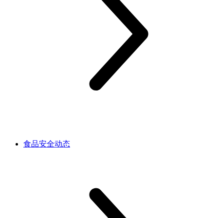
食品安全动态