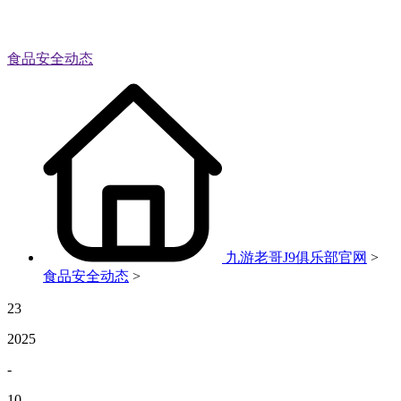
食品安全动态
九游老哥J9俱乐部官网
>
食品安全动态
>
23
2025
-
10