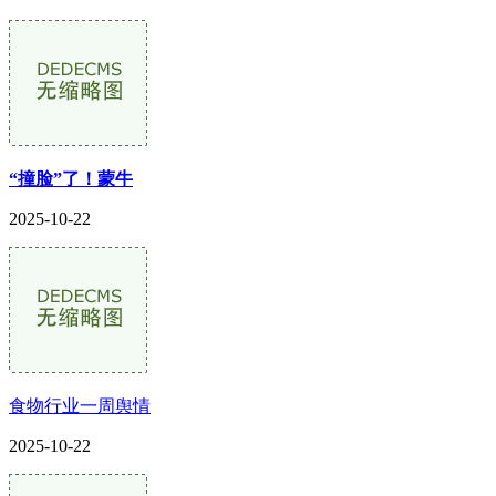
“撞脸”了！蒙牛
2025-10-22
食物行业一周舆情
2025-10-22