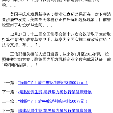
粉。。。
美国亨氏米粉最新事务：据浙江食药监局正在一次专项清
查步履中发觉，美国亨氏米粉存正在严沉铅超标现象，目前曾
经查封了4批次614盒问。。。
12月27日，十二届全国常委会第十八次会议听取了生齿取
打算生育法批改案草案申明。草案为全面实施二孩政策供给了
法令支持。草。。？。
工信部相关担任人近日透露，从来岁1月至2015岁尾，按
照兼并沉组方案，鞭策国内配方乳粉企业全数完成及认证，前
10家国内品牌。。！
上一篇：
“撞脸”了！蒙牛败诉判赔伊利500万元！
下一篇：
構建品質生態 業界帮力餐飲行業健康發展
上一篇：
“撞脸”了！蒙牛败诉判赔伊利500万元！
下一篇：
構建品質生態 業界帮力餐飲行業健康發展