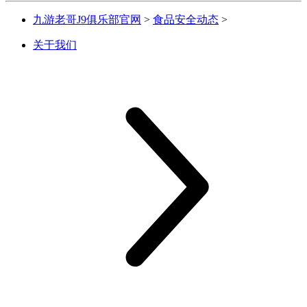
九游老哥J9俱乐部官网
>
食品安全动态
>
关于我们