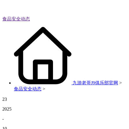
食品安全动态
九游老哥J9俱乐部官网
>
食品安全动态
>
23
2025
-
10