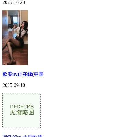
2025-10-23
欧美uv正在线(中国
2025-09-10
同性的spark感触感