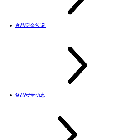
食品安全常识
食品安全动态