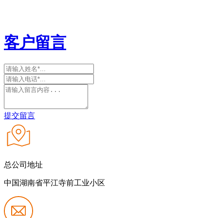
客户留言
提交留言
总公司地址
中国湖南省平江寺前工业小区