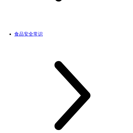
食品安全常识