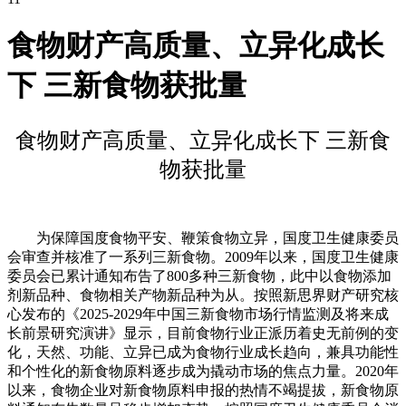
食物财产高质量、立异化成长
下 三新食物获批量
食物财产高质量、立异化成长下 三新食
物获批量
为保障国度食物平安、鞭策食物立异，国度卫生健康委员
会审查并核准了一系列三新食物。2009年以来，国度卫生健康
委员会已累计通知布告了800多种三新食物，此中以食物添加
剂新品种、食物相关产物新品种为从。按照新思界财产研究核
心发布的《2025-2029年中国三新食物市场行情监测及将来成
长前景研究演讲》显示，目前食物行业正派历着史无前例的变
化，天然、功能、立异已成为食物行业成长趋向，兼具功能性
和个性化的新食物原料逐步成为撬动市场的焦点力量。2020年
以来，食物企业对新食物原料申报的热情不竭提拔，新食物原