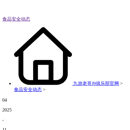
食品安全动态
九游老哥J9俱乐部官网
>
食品安全动态
>
04
2025
-
11