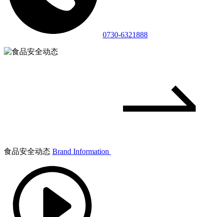
0730-6321888
食品安全动态
Brand Information