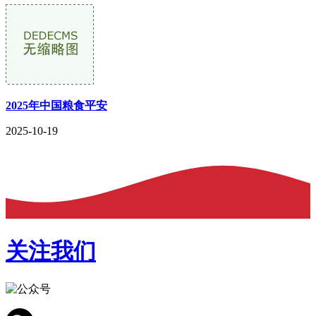
2025年中国粮食平安
2025-10-19
关注我们